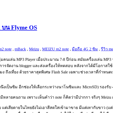
ck บน Flyme OS
m2 note
,
mBack
,
Meizu
,
MEIZU m2 note
,
มือถือ 4G 2 ซิม
,
รีวิว m
ลุ่มคนเล่น MP3 Player เมื่อประมาณ 7-8 ปีก่อน สมัยเครื่องเล่น MP3
้มีการจัดงาน blogger และส่งเครื่องให้ทดสอบ หลังจากได้มีโอกาสใ
โมง ถึงเที่ยง ด้วยราคาสุดพิเศษ Flash Sale เฉพาะช่วงเวลาที่กำหนดเท
องนึงเป็นซิม อีกช่องให้เลือกระหว่างนาโนซิมและ MicroSD) รองรับ 4
มีหลายคนถาม เพราะเห็นคำว่า note ก็คิดว่ามีปากกา จริงๆ Meizu m2
 เลย แต่เสียดายในไทยยังไม่เอาสีสดใสเข้ามาขาย มีแต่เทากับขาว (แ