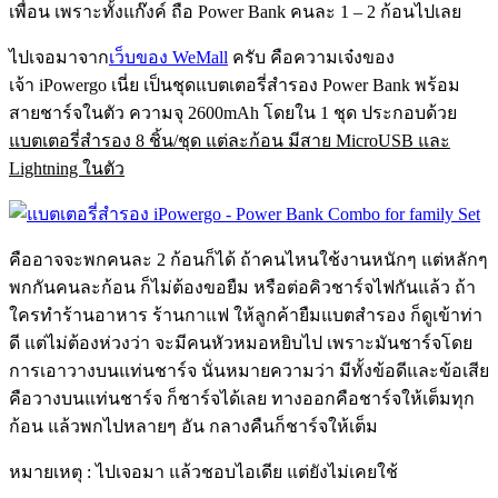
เพื่อน เพราะทั้งแก๊งค์ ถือ Power Bank คนละ 1 – 2 ก้อนไปเลย
ไปเจอมาจาก
เว็บของ WeMall
ครับ คือความเจ๋งของ
เจ้า iPowergo เนี่ย เป็นชุดแบตเตอรี่สำรอง Power Bank พร้อม
สายชาร์จในตัว ความจุ 2600mAh โดยใน 1 ชุด ประกอบด้วย
แบตเตอรี่สำรอง 8 ชิ้น/ชุด แต่ละก้อน มีสาย MicroUSB และ
Lightning ในตัว
คืออาจจะพกคนละ 2 ก้อนก็ได้ ถ้าคนไหนใช้งานหนักๆ แต่หลักๆ
พกกันคนละก้อน ก็ไม่ต้องขอยืม หรือต่อคิวชาร์จไฟกันแล้ว ถ้า
ใครทำร้านอาหาร ร้านกาแฟ ให้ลูกค้ายืมแบตสำรอง ก็ดูเข้าท่า
ดี แต่ไม่ต้องห่วงว่า จะมีคนหัวหมอหยิบไป เพราะมันชาร์จโดย
การเอาวางบนแท่นชาร์จ นั่นหมายความว่า มีทั้งข้อดีและข้อเสีย
คือวางบนแท่นชาร์จ ก็ชาร์จได้เลย ทางออกคือชาร์จให้เต็มทุก
ก้อน แล้วพกไปหลายๆ อัน กลางคืนก็ชาร์จให้เต็ม
หมายเหตุ : ไปเจอมา แล้วชอบไอเดีย แต่ยังไม่เคยใช้