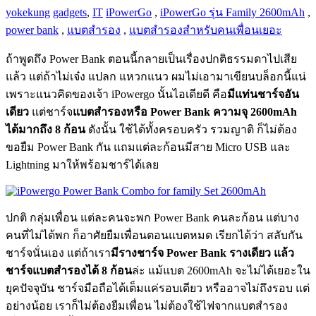
yokekung
gadgets
,
IT
iPowerGo
,
iPowerGo รุ่น Family 2600mAh
,
power bank
,
แบตสำรอง
,
แบตสำรองสำหรับคนเพื่อนเยอะ
ถ้าพูดถึง Power Bank ตอนนี้กลายเป็นเรื่องปกติธรรมดาไปเสีย
แล้ว แต่ถ้าไม่เจ๋ง แปลก แหวกแนว ผมไม่เอามาเขียนบล็อกนี้แน่
เพราะแนวคิดของเจ้า iPowergo นั้นไอเดียดี คือ
มีแท่นชาร์จอัน
เดียว
แต่ชาร์จ
แบตสำรองหรือ Power Bank ความจุ 2600mAh
ได้มากถึง 8 ก้อน
ดังนั้น ใช้ได้ทั้งครอบครัว รวมญาติ ก็ไม่ต้อง
ขอยืม Power Bank กัน แถมแต่ละก้อนมีสาย Micro USB และ
Lightning มาให้พร้อมชาร์ได้เลย
ปกติ กลุ่มเพื่อน แต่ละคนจะพก Power Bank คนละก้อน แต่บาง
คนที่ไม่ได้พก ก็อาศัยยืมเพื่อนตอนแบตหมด เรียกได้ว่า สลับกัน
ชาร์จนั่นเอง แต่ถ้าเรา
มีรางชาร์จ Power Bank รางเดียว แล้ว
ชาร์จแบตสำรองได้ 8 ก้อน
ล่ะ แม้แบต 2600mAh จะไม่ได้เยอะใน
ยุคปัจจุบัน ชาร์จมือถือได้เต็มแค่รอบเดียว หรืออาจไม่ถึงรอบ แต่
อย่างน้อย เราก็ไม่ต้องยืมเพื่อน ไม่ต้องใช้ไฟจากแบตสำรอง