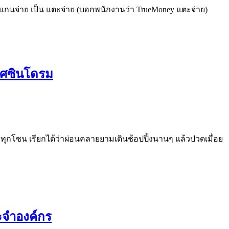
กสแกนจ่าย เป็น แตะจ่าย (บอกพนักงานว่า TrueMoney แตะจ่าย)
ฟิศซินโดรม
 ทุกโซน เรียกได้ว่าผ่อนคลายยามเดินช้อปปิ้งนานๆ แล้วปวดเมื่อย
ะจำองค์กร