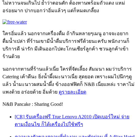
ไม่หวานจนเกินไป ย้ำว่าตอนตัก ต้องทานพร้อมถั่วแดง แหม่
อร่อยมาก ปากบอกว่าอิ่มแล้วๆ แต่ก็หมดเกลี้ยง
ใครอิ่มแล้ว นอกจากเครื่องดื่ม ถ้ากินหลายๆเมนู อาจจะอยาก
ดื่มน้ำเปล่า ที่ร้านเขามีน้ำดื่มบริการฟรีด้วยนะครับ พนักงานก็
บริการดี น่ารัก มีเดินออกไปตะโกนเชียร์ลูกค้า ชวนลูกค้าเข้า
ร้านด้วย
นอกจากทานที่ร้านแล้วเนี่ย ใครที่จัดเลี้ยง สัมมนา ผมว่าบริการ
Catering เค้าดีนะ ยิ่งน้ำผึ้งมะนาวเนี่ย สุดยอด เพราะผมไปนึกๆดู
แล้ว น้ำมะนาวผสมน้ำผึ้ง ข้างออฟฟิตก็ N&B เนี่ยแหล่ะ ราคาไม่
แพงด้วย อร่อยด้วย อิ่มด้วย
ดูรายละเอียด
N&B Pancake : Sharing Good!
[CR] รับเครื่องฟรี True Lenovo A2010 เปิดเบอร์ใหม่ จ่าย
ตามเงื่อนไข ก็ได้เครื่องไปใช้ฟรีๆ
ความลงตัวของสถานที่ทำงาน และพักผ่อน ที่ A:Bizz Hotel