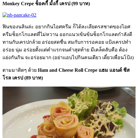
Monkey Crepe ช็อคกี้ มั้งกี้ เครป (99 บาท)
ฟินของนลินล่ะ อยากกินไอศครีม ก็ได้ละเลียดรสชาตของไอศ
ครีมช็อกโกแลตที่ไม่หวาน ออกแนวเข้นข้นช็อกโกแลตกำลังดี
ทานกับเครปกล้วย อร่อยสดชื่น สมกับการรอคอย แป้งเครปทำ
อร่อย นุ่ม อร่อยตั้งแต่คำแรกจนคำสุดท้าย มีเคล็ดลับคือ ต้อง
แย่งกันกิน จะอร่อยมาก (อย่าแอบไปกินคนเดียว เดี๋ยวเพื่อนโป้ง)
ตามมาติดๆ ด้วย
Ham and Cheese Roll Crepe แฮม แอนด์ ชีส
โรล เครป (89 บาท)