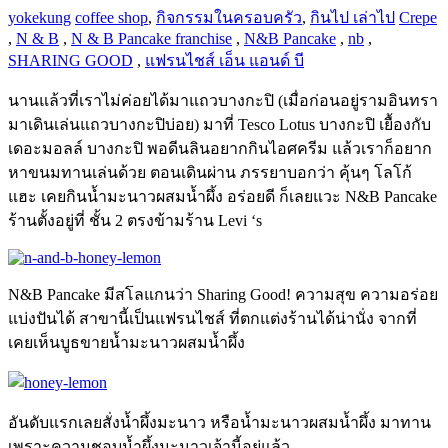
yokekung
coffee shop
,
กิจกรรมในครอบครัว
,
กินไป เล่าไป
Crepe
,
N & B
,
N & B Pancake franchise
,
N&B Pancake
,
nb
,
SHARING GOOD
,
แฟรนไชส์ เอ็น แอนด์ บี
นานแล้วที่เราไม่ค่อยได้มาแถวบางกะปิ (เมื่อก่อนอยู่รามอินทรา
มาเดินเล่นแถวบางกะปิบ่อย) มาที่ Tesco Lotus บางกะปิ เยื้องกับ
เดอะมอลล์ บางกะปิ พอดีนลินอยากกินไอศครีม แล้วเราก็อยาก
หาขนมทานเล่นด้วย ตอนเดินผ่าน ภรรยาบอกว่า คุ้นๆ โลโก้
แฮะ เคยกินน้ำมะนาวผสมน้ำผึ้ง อร่อยดี ก็เลยแวะ N&B Pancake
ร้านตั้งอยู่ที่ ชั้น 2 ตรงข้ามร้าน Levi ‘s
N&B Pancake มีสโลแกนว่า Sharing Good! ความสุข ความอร่อย
แบ่งปันได้ สาขานี้เป็นแฟรนไชส์ ที่ตกแต่งร้านได้น่านั่ง จากที่
เคยเห็นบูธขายน้ำมะนาวผสมน้ำผึ้ง
อันดับแรกเลยสั่งน้ำผึ้งมะนาว หรือ
น้ำมะนาวผสมน้ำผึ้ง มาทาน
เพราะความชอบน้ำผึ้งมะนาวเจ้านี้อยู่แล้ว