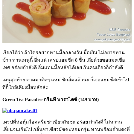
เรียกได้ว่า ถ้าใครอยากทานมื้อกลางวัน มื้อเย็น ไม่อยากทาน
ข้าว ทานเมนูนี้ อิ่มแน่ เครปแฮมชีส 8 ชิ้น เลียด้วยซอสมะเขือ
เทศ อร่อยกำลังดี อิ่มแทนมื้อหลักได้เลย กินคนเดียวก็กำลังดี
เมนูสุดท้าย ตามมาติดๆ แหม่ ชักอิ่มแล้วนะ ก็เจอแฮมชีสเข้าไป
ที่ก็ใกล้เคียงมื้อหลักล่ะ
Green Tea Paradise กรีนที พาราไดซ์ (149 บาท)
เครปที่ห่อหุ้มไอศครีมชาเขียวมัชชะ อร่อย กำลังดี ไม่หวาน
เลี่ยนจนเกินไป กลิ่นชาเขียวมัชชะหอมกรุ่น ทานพร้อมถั่วแดงที่