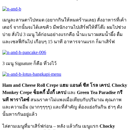
เมนูละลานตาไปหมด (อยากกินให้หมดร้านเลย) สั่งอาหารที่เค้า
เตอร์ จากนั้นจะได้เลขคิว มีพนักงานไปเสิร์ฟให้ที่โต๊ะ ผมไปช่วง
บ่าย สั่งไป 3 เมนู ได้ก่อนอย่างแรกคือ น้ำมะนาวผสมน้ำผึ้ง ดื่ม
และเซลฟี่กันไป เกือบๆ 15 นาที อาหารจานแรก ก็มาเสิร์ฟ
3 เมนู Signature ก็คือ ที่วงไว้
Ham and Cheese Roll Crepe แฮม แอนด์ ชีส โรล เครป
,​
Chocky
Monkey Crepe ช็อคกี้ มั้งกี้ เครป
และ
Green Tea Paradise กรี
นที พาราไดซ์
สนนราคาไม่แพงเมื่อเทียบกับปริมาณ คุณภาพ
และความอิ่ม (มากๆๆๆๆ) และที่สำคัญ ต้องแย่งกันกิน ฮ่าๆ ดัง
นั้นหารกันอยู่แล้ว
ไล่ตามเมนูที่มาเสิร์ฟก่อน – หลัง แล้วกัน เมนูแรก
Chocky