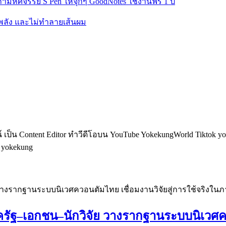
มหัศจรรย์ S Pen ให้จุกๆ GoodNotes ใช้งานฟรี 1 ปี
งพลัง และไม่ทำลายเส้นผม
็น Content Editor ทำวีดีโอบน YouTube YokekungWorld Tiktok yoke
อ yokekung
รัฐ–เอกชน–นักวิจัย วางรากฐานระบบนิเวศควอ