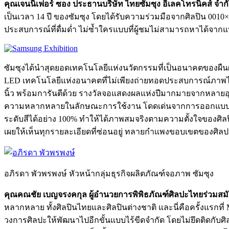
คุณเจนนิเฟอร์ ซอง ประธานบริษัท ไทยซัมซุง อิเลคโทรนิคส์ จำก
เป็นเวลา 14 ปี ของซัมซุง โดยได้รับความร่วมมือจากศิลปิน 001
ประสบการณ์ที่ดื่มด่ำ ไม่ซ้ำใครแบบที่ผู้ชมไม่สามารถหาได้จากแบ
ซัมซุงได้นำสุดยอดเทคโนโลยีแห่งนวัตกรรมที่เป็นอนาคตของผืนผ
LED เทคโนโลยีแห่งอนาคตที่ไม่เพียงถ่ายทอดประสบการณ์ภาพได้
นิ้ว พร้อมการันตีด้วย รางวัลจอแสดงผลแห่งปีมากมายจากหลายอุ
ความหลากหลายในลักษณะการใช้งาน โดดเด่นจากการออกแบบการจั
ระดับสีได้อย่าง 100% ทำให้ได้ภาพสมจริงตามความตั้งใจของศิลป
เผยให้เห็นทุกรายละเอียดที่ซ่อนอยู่ ทลายกำแพงขอบเขตของศิลป
อภิรดา พัวพรพงษ์ หัวหน้ากลุ่มธุรกิจผลิตภัณฑ์จอภาพ ซัมซุง
คุณคณชัย เบญจรงคกุล ผู้อำนวยการพิพิธภัณฑ์ศิลปะไทยร่ว
หลากหลาย ทั้งศิลปินไทยและศิลปินต่างชาติ และนี่คือครั้งแรกท
วงการศิลปะให้พัฒนาไปอีกขั้นแบบไร้ขีดจำกัด โดยไม่ยึดติดกั