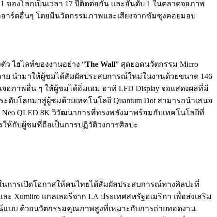
ดับ 1 ของโลกเป็นเวลา 17 ปีติดต่อกัน และอันดับ 1 ในตลาดจอภาพ
จิทัลอาร์ตอื่นๆ โดยมีนวัตกรรมภาพและเสียงจากซัมซุงคอยมอบ
ตัว ไฮไลท์ของงานอย่าง “
The Wall
” สุดยอดนวัตกรรม Micro
หลาย นำมาให้ผู้ชมได้สัมผัสประสบการณ์ใหม่ในงานด้วยขนาด 146
พอื่น ๆ ให้ผู้ชมได้อิ่มเอม อาทิ LFD Display จอแสดงผลที่มี
ะดับโลกมาสู่ผู้ชมด้วยเทคโนโลยี Quantum Dot สามารถนำเสนอ
่ง Neo QLED 8K วิวัฒนาการที่ทรงพลังมาพร้อมกับเทคโนโลยีที่
ับผู้ชมที่ถือเป็นการปฏิวัติวงการศิลปะ
การเปิดโอกาสให้คนไทยได้สัมผัสประสบการณ์ทางศิลปะที่
และ Xumiiro แกลเลอรีจาก LA ประเทศสหรัฐอเมริกา เพื่อส่งเสริม
ูรณ์แบบ ด้วยนวัตกรรมคุณภาพสูงที่เหมาะกับการถ่ายทอดงาน