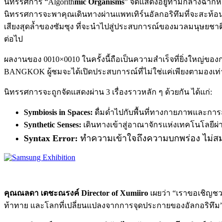
นิทรรศการ “Algorith
mic Organisms
” จัดแสดงอยู่ท่ามกลางฉากห
นิทรรศการจะพาคุณเดินทางผ่านแพทเทิร์นอัลกอริทึมที่จะสะท้
เสียงสุดล้ำของซัมซุง ที่จะนำไปสู่ประสบการณ์ของมวลมนุษยชาต
ต่อไป
ผลงานของ 0010×0010 ในครั้งนี้ถือเป็นความสำเร็จที่ยิ่งใหญ่
BANGKOK ผู้ชมจะได้เปิดประสบการณ์ที่ไม่ใช่แค่เพียงตามองเท่าน
นิทรรศการจะถูกจัดแสดงผ่าน 3 เรื่องราวหลัก ๆ ด้วยกัน ได้แก่:
Symbiosis in Spaces:
ดื่มด่ำไปกับพื้นที่ทางกายภาพและการส
Synthetic Senses:
เดินทางเข้าสู่อาณาจักรแห่งเทคโนโลยีผ่า
Syntax Error:
ทำความเข้าใจถึงความบกพร่อง ไม่ส
คุณณลดา เตชะณรงค์ Director of Xumiiro
เผยว่า “เราขอเชิญช
ท้าทาย และโลกที่เปลี่ยนแปลงจากการจุดประกายของอัลกอริทึม