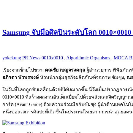
Samsung จับมือศิลปินระดับโลก 0010×001
yokekung
PR News
0010x0010
,
Algorithmic Organisms
,
MOCA 
เรียงจากซ้ายไปขวา:
คณชัย เบญจรงคกุล
ผู้อำนวยการ พิพิธภั
อภิรดา พัวพรพงษ์
หัวหน้ากลุ่มธุรกิจผลิตภัณฑ์จอภาพ ซัมซุง,
ณล
ในวันที่โลกถูกขับเคลื่อนด้วยดิจิทัลมากขึ้น นี่จึงเป็นปรากฏกา
0010×0010 ที่สร้างผลงานอันเต็มเปี่ยมไปด้วยพลังและจิตวิญญาณผ่
การ์ด (Avant-Garde) ด้วยความร่วมมือกับซัมซุง ผู้นำด้านเทคโน
หนึ่งของวงการศิลปะที่เกิดขึ้นในประเทศไทยจากการนำสุดยอด