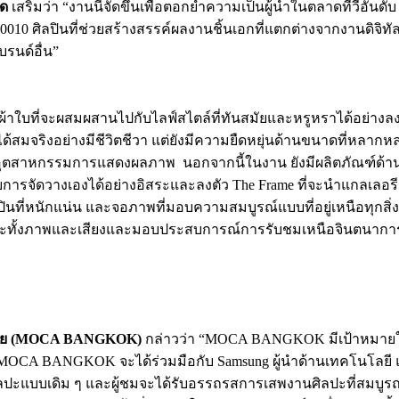
ัด
เสริมว่า “งานนี้จัดขึ้นเพื่อตอกย้ำความเป็นผู้นำในตลาดทีวีอัน
0×0010 ศิลปินที่ช่วยสร้างสรรค์ผลงานชิ้นเอกที่แตกต่างจากงานดิ
รนด์อื่น”
้าใบที่จะผสมผสานไปกับไลฟ์สไตล์ที่ทันสมัยและหรูหราได้อย่างลง
สมจริงอย่างมีชีวิตชีวา แต่ยังมีความยืดหยุ่นด้านขนาดที่หลาก
ตสาหกรรมการแสดงผลภาพ นอกจากนี้ในงาน ยังมีผลิตภัณฑ์ด้านจอภา
ดวางเองได้อย่างอิสระและลงตัว The Frame ที่จะนำแกลเลอรีร
ินที่หนักแน่น และจอภาพที่มอบความสมบูรณ์แบบที่อยู่เหนือทุกสิ
ะทั้งภาพและเสียงและมอบประสบการณ์การรับชมเหนือจินตนาการให้ก
มสมัย (MOCA BANGKOK)
กล่าวว่า “MOCA BANGKOK มีเป้าหมายใน
ี่ MOCA BANGKOK จะได้ร่วมมือกับ Samsung ผู้นำด้านเทคโนโลยี 
บศิลปะแบบเดิม ๆ และผู้ชมจะได้รับอรรถรสการเสพงานศิลปะที่สมบ