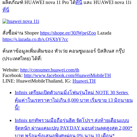
ผลิตภัณฑ์ HUAWEI nova 11 Pro ได้
ที่นี่
และ HUAWEI nova 11i
ที่นี่
สั่งซื้อผ่าน Shopee
https://shope.ee/30JWpejZoo
Lazada
https://s.lazada.co.th/s.QSXbY?cc
ค้นหาข้อมูลเพิ่มเติมของ หัวเว่ย คอนซูมเมอร์ บิสสิเนส กรุ๊ป
(ประเทศไทย) ได้ที่:
Website:
http://consumer.huawei.com/th
Facebook:
http://www.facebook.com/HuaweiMobileTH
LINE: HuaweiMobileThailand, IG:
Huawei.TH
Infinix เตรียมเปิดตัวเกมมิ่งโฟนรุ่นใหม่ NOTE 30 Series
คุ้มค่าในเรทราคาไม่เกิน 8,000 บาท เริ่มขาย 13 มิถุนายน
นี้!
Infinix ยกทัพรวมมือถือรุ่นฮิต จัดโปรฯ ส่งท้ายเดือนแบบ
จัดหนัก ผ่านแคมเปญ PAYDAY มอบส่วนลดสูงสุด 2,000*
บาท พร้อมข้อเสนอพิเศษผ่อน 0% นาน 10 เดือน*