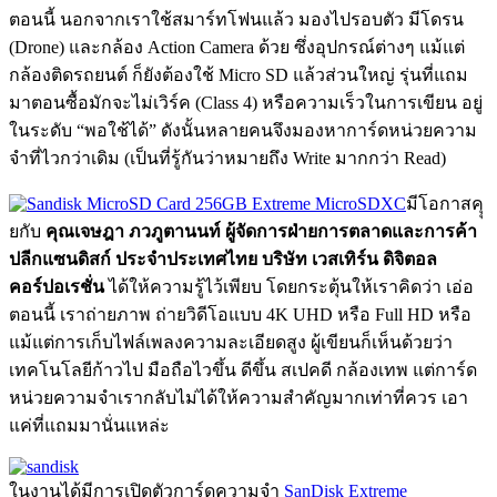
ตอนนี้ นอกจากเราใช้สมาร์ทโฟนแล้ว มองไปรอบตัว มีโดรน
(Drone) และกล้อง Action Camera ด้วย ซึ่งอุปกรณ์ต่างๆ แม้แต่
กล้องติดรถยนต์ ก็ยังต้องใช้ Micro SD แล้วส่วนใหญ่ รุ่นที่แถม
มาตอนซื้อมักจะไม่เวิร์ค (Class 4) หรือความเร็วในการเขียน อยู่
ในระดับ “พอใช้ได้” ดังนั้นหลายคนจึงมองหาการ์ดหน่วยความ
จำที่ไวกว่าเดิม (เป็นที่รู้กันว่าหมายถึง Write มากกว่า Read)
มีโอกาสคุุ
ยกับ
คุณเจษฎา ภวภูตานนท์ ผู้จัดการฝ่ายการตลาดและการค้า
ปลีกแซนดิสก์ ประจำประเทศไทย บริษัท เวสเทิร์น ดิจิตอล
คอร์ปอเรชั่น
ได้ให้ความรู้ไว้เพียบ โดยกระตุ้นให้เราคิดว่า เอ่อ
ตอนนี้ เราถ่ายภาพ ถ่ายวิดีโอแบบ 4K UHD หรือ Full HD หรือ
แม้แต่การเก็บไฟล์เพลงความละเอียดสูง ผู้เขียนก็เห็นด้วยว่า
เทคโนโลยีก้าวไป มือถือไวขึ้น ดีขึ้น สเปคดี กล้องเทพ แต่การ์ด
หน่วยความจำเรากลับไม่ได้ให้ความสำคัญมากเท่าที่ควร เอา
แค่ที่แถมมานั่นแหล่ะ
ในงานได้มีการเปิดตัวการ์ดความจำ
SanDisk Extreme