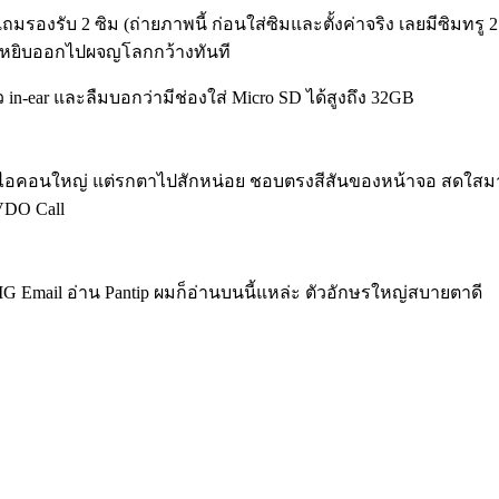
 แถมรองรับ 2 ซิม (ถ่ายภาพนี้ ก่อนใส่ซิมและตั้งค่าจริง เลยมีซิมทรู 2
มหยิบออกไปผจญโลกกว้างทันที
n-ear และลืมบอกว่ามีช่องใส่ Micro SD ได้สูงถึง 32GB
een ไอคอนใหญ่ แต่รกตาไปสักหน่อย ชอบตรงสีสันของหน้าจอ สดใสม
 VDO Call
r IG Email อ่าน Pantip ผมก็อ่านบนนี้แหล่ะ ตัวอักษรใหญ่สบายตาดี