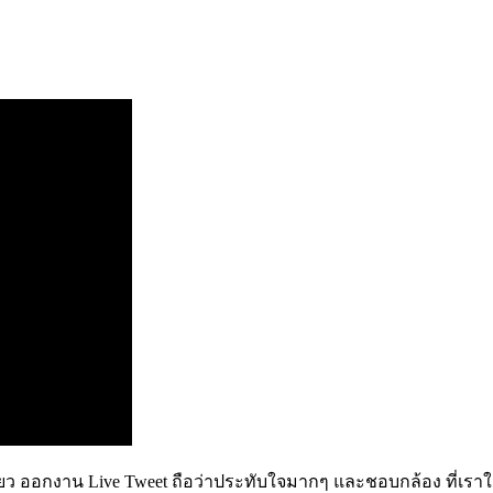
น เที่ยว ออกงาน Live Tweet ถือว่าประทับใจมากๆ และชอบกล้อง ที่เร