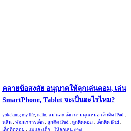
คลายข้อสงสัย อนุญาตให้ลูกเล่นคอม, เล่น
SmartPhone, Tablet จะเป็นอะไรไหม?
yokekung
my life
,
nalin
,
แม่ และ เด็ก
ถามคุณหมอ เด็กติด iPad
,
นลิน
,
พัฒนาการเด็ก
,
ลูกติด iPad
,
ลูกติดคอม
,
เด็กติด iPad
,
เด็กติดคอม
,
แม่และเด็ก
,
ให้ลูกเล่น iPad