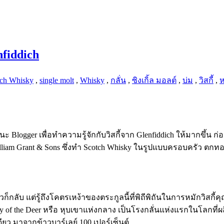
fiddich
tch Whisky
,
single molt
,
Whisky
,
กลั่น
,
ซิงเกิ้ล มอลต์
,
บ่ม
,
วิสกี้
,
ห
 Blogger เพื่อทำความรู้จักกับวิสกี้จาก Glenfiddich ให้มากขึ้น ก่อ
am Grant & Sons ซึ่งทำ Scotch Whisky ในรูปแบบครอบครัว ตกทอดจา
มแล้วก็กลับ แต่รู้ถึงโคตรเหง้าของตระกูลนี้ที่พิถีพิถันในการหมักว
ey of the Deer หรือ หุบเขาแห่งกลาง เป็นโรงกลั่นแห่งแรกในโลกที่
ียว มาจากข้าวบาร์เลย์ 100 เปอร์เซ็นต์