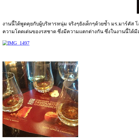
งานนี้ได้พูดคุยกับผู้บริหารหนุ่ม จริงๆยังเด็กๆด้วยซ้ำ มร.มาร์
ความโดดเด่นของรสชาด ซึ่งมีความแตกต่างกัน ซึ่งในงานนี้ได้มีส