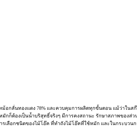
งแต่หม้อกลั่นทองแดง 78% และควบคุมการผลิตทุกขั้นตอน แม้ว่าในส
ที่ใช้หมักก็ต้องเป็นน้ำบริสุทธิ์จริงๆ มีการคงสถานะ รักษาสภาพข
เลือกชนิดของไม้โอ๊ค ที่ทำถังไม้โอ๊คที่ใช้หมัก และในกระบวนกา