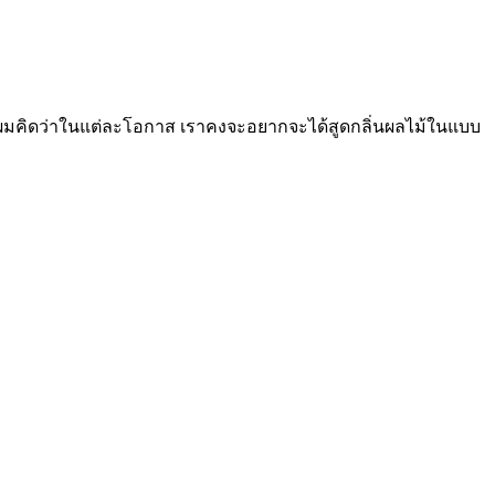
แฮะ ผมคิดว่าในแต่ละโอกาส เราคงจะอยากจะได้สูดกลิ่นผลไม้ในแบบ