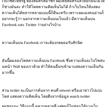
เว็บไซต์ไทยรัฐ ต้องสมัครสมาชิก ผมเคยสมัครแล้วล็อกอินไม่ได้
ก็ช่างมันละ ทำให้โพสความคิดเห็นไม่ได้ ถ้าเว็บไหนให้แสดง
ความเห็นได้หลากหลายแบบนี้ก็ดีนะครับ เพราะผมเองคนอ่านก็
อยากจะรู้ว่า นอกจากความเห็นบนเว็บแล้ว มีความเห็นบน
Facebook และ Twitter ว่าอย่างไรบ้าง
ความเห็นบน Facebook เราจะต้องกดยอมรับสักนิด
อันนี้ผมลองโพสความเห็นบน Facebook ซึ่งความเห็นจะไปโพสบ
นหน้า Wall ของเราด้วย ทำให้คนอื่นๆเข้ามาแสดงความเห็นกัน
มากขึ้น
ส่วน twitter จะเป็นการค้นจาก คนที่ retweet หรือเอาข่าวไปแปะ
โพส แสดงความคิดเห็น โดยดึงจากข้อมูล search twitter
ผมชอบนะ วิธีแบบนี้ หลากหลายดี แต่ผมก็ไม่ชอบให้บางเว็บ