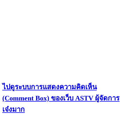
ไปดูระบบการแสดงความคิดเห็น
(Comment Box) ของเว็บ ASTV ผู้จัดการ
เจ๋งมาก