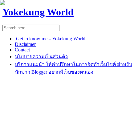
Yokekung World
Get to know me – Yokekung World
Disclaimer
Contact
นโยบายความเป็นส่วนตัว
บริการแนะนำ ให้คำปรึกษาในการจัดทำเว็บไซต์ สำหรับ
นักข่าว Blogger อยากมีเว็บของตนเอง