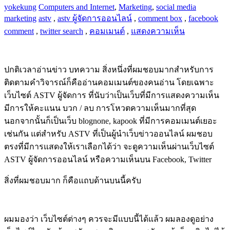
yokekung
Computers and Internet
,
Marketing
,
social media
marketing
astv
,
astv ผู้จัดการออนไลน์
,
comment box
,
facebook
comment
,
twitter search
,
คอมเมนต์
,
แสดงความเห็น
ปกติเวลาอ่านข่าว บทความ สิ่งหนึ่งที่ผมชอบมากสำหรับการ
ติดตามคำวิจารณ์ก็คืออ่านคอมเมนต์ของคนอ่าน โดยเฉพาะ
เว็บไซต์ ASTV ผู้จัดการ ที่นับว่าเป็นเว็บที่มีการแสดงความเห็น
มีการให้คะแนน บวก / ลบ การโหวตความเห็นมากที่สุด
นอกจากนั้นก็เป็นเว็บ blognone, kapook ที่มีการคอมเมนต์เยอะ
เช่นกัน แต่สำหรับ ASTV ที่เป็นผู้นำเว็บข่าวออนไลน์ ผมชอบ
ตรงที่มีการแสดงให้เราเลือกได้ว่า จะดูความเห็นผ่านเว็บไซต์
ASTV ผู้จัดการออนไลน์ หรือความเห็นบน Facebook, Twitter
สิ่งที่ผมชอบมาก ก็คือแถบด้านบนนี้ครับ
ผมมองว่า เว็บไซต์ต่างๆ ควรจะมีแบบนี้ได้แล้ว ผมลองดูอย่าง