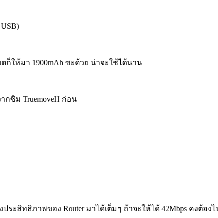
i USB)
แบตก็ให้มา 1900mAh ซะด้วย น่าจะใช้ได้นาน
มจากซิม TruemoveH ก่อน
ดึงประสิทธิภาพของ Router มาได้เต็มๆ ถ้าจะให้ได้ 42Mbps คงต้