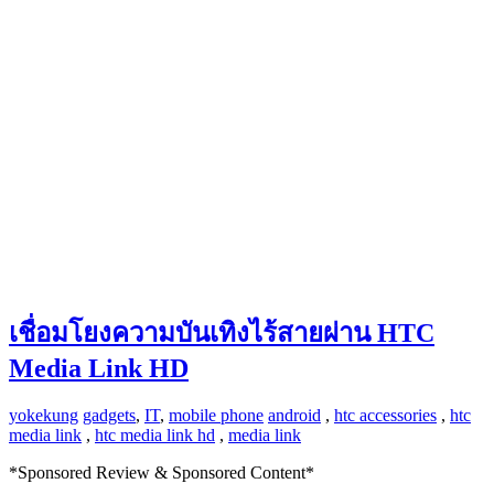
เชื่อมโยงความบันเทิงไร้สายผ่าน HTC
Media Link HD
yokekung
gadgets
,
IT
,
mobile phone
android
,
htc accessories
,
htc
media link
,
htc media link hd
,
media link
*Sponsored Review & Sponsored Content*