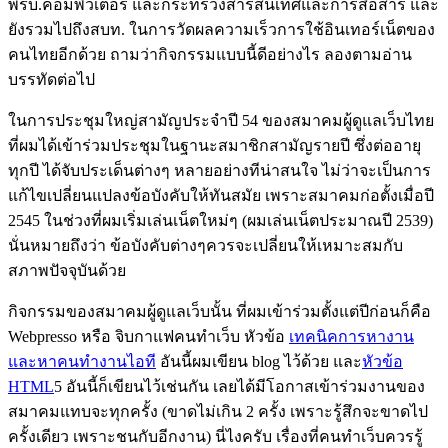
พรบ.คอมพิวเตอร์ และกระทรวงสารสนเทศและการสื่อสาร และ
ยังรวมไปถึงสบท. ในการวัดผลความเร็วการใช้อินเทอร์เน็ตของ
คนไทยอีกด้วย ถามว่ากิจกรรมแบบนี้ดีอย่างไร ลองตามอ่าน
บรรทัดต่อไป
ในการประชุมใหญ่สามัญประจำปี 54 ของสมาคมผู้ดูแลเว็บไทย
ที่ผมได้เข้าร่วมประชุมในฐานะสมาชิกสามัญรายปี ซึ่งต่ออายุ
ทุกปี ได้จับประเด็นต่างๆ หลายอย่างทีน่าสนใจ ไม่ว่าจะเป็นการ
แก้ไขเปลี่ยนแปลงข้อบังคับให้ทันสมัย เพราะสมาคมก่อตั้งเมื่อปี
2545 ในช่วงที่ผมเริ่มเล่นเน็ตใหม่ๆ (ผมเล่นเน็ตประมาณปี 2539)
นั่นหมายถึงว่า ข้อบังคับต่างๆควรจะเปลี่ยนให้เหมาะสมกับ
สภาพปัจจุบันด้วย
กิจกรรมของสมาคมผู้ดูแลเว็บนั้น ที่ผมเข้าร่วมตั้งแต่ปีก่อนก็คือ
Webpresso หรือ จิบกาแฟคนทำเว็บ หัวข้อ
เทคนิคการหางาน
และหาคนทำงานไอที
อันนี้ผมเขียน blog ไว้ด้วย และ
หัวข้อ
HTML
5 อันนี้ก็เขียนไว้เช่นกัน เลยได้มีโอกาสเข้าร่วมงานของ
สมาคมแทบจะทุกครั้ง (ขาดไม่เกิน 2 ครั้ง เพราะรู้สึกจะขาดไป
ครั้งเดียว เพราะชนกับอีกงาน) นี่ไงครับ เรื่องที่คนทำเว็บควรรู้