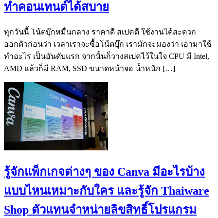
ทำคอนเทนต์ได้สบาย
ทุกวันนี้ โน้ตบุ๊กหมื่นกลาง ราคาดี สเปคดี ใช้งานได้สะดวก
ออกตัวก่อนว่า เวลาเราจะซื้อโน้ตบุ๊ก เรามักจะมองว่า เอามาใช้
ทำอะไร เป็นอันดับแรก จากนั้นก็วางสเปคไว้ในใจ CPU มี Intel,
AMD แล้วก็มี RAM, SSD ขนาดหน้าจอ น้ำหนัก […]
รู้จักแพ็กเกจต่างๆ ของ Canva มีอะไรบ้าง
แบบไหนเหมาะกับใคร และรู้จัก Thaiware
Shop ตัวแทนจำหน่ายลิขสิทธิ์โปรแกรม