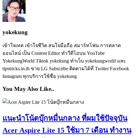
yokekung
เข้าใจเทค เข้าใจชีวิต สนใจมือถือ สมาร์ทโฟน การตลาด
ออนไลน์ เป็น Content Editor ทำวีดีโอบน YouTube
YokekungWorld Tiktok yokekung ทำเว็บ yokekungworld และ
tipstricks.in.th ขาย LG Subscribe ติดตามได้ที่ Twitter Facebook
Instagram ทุกบริการใช้ชื่อ yokekung
You May Also Like..
แนะนำโน้ตบุ๊กหมื่นกลาง ที่ผมใช้ปัจจุบัน
Acer Aspire Lite 15 ใช้มา 7 เดือน ทำงาน