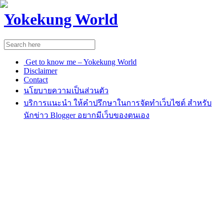
Yokekung World
Get to know me – Yokekung World
Disclaimer
Contact
นโยบายความเป็นส่วนตัว
บริการแนะนำ ให้คำปรึกษาในการจัดทำเว็บไซต์ สำหรับ
นักข่าว Blogger อยากมีเว็บของตนเอง