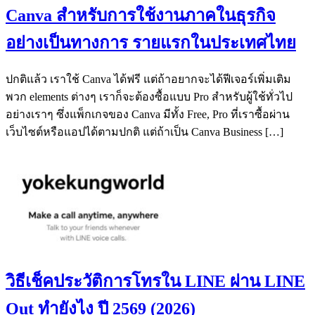
Canva สำหรับการใช้งานภาคในธุรกิจ
อย่างเป็นทางการ รายแรกในประเทศไทย
ปกติแล้ว เราใช้ Canva ได้ฟรี แต่ถ้าอยากจะได้ฟีเจอร์เพิ่มเติม
พวก elements ต่างๆ เราก็จะต้องซื้อแบบ Pro สำหรับผู้ใช้ทั่วไป
อย่างเราๆ ซึ่งแพ็กเกจของ Canva มีทั้ง Free, Pro ที่เราซื้อผ่าน
เว็บไซต์หรือแอปได้ตามปกติ แต่ถ้าเป็น Canva Business […]
วิธีเช็คประวัติการโทรใน LINE ผ่าน LINE
Out ทำยังไง ปี 2569 (2026)