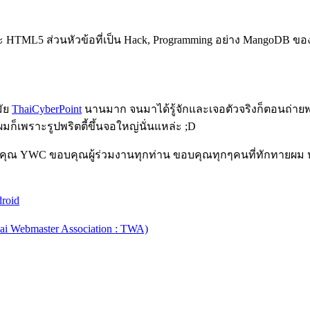
ะ HTML5 ส่วนหัวข้อที่เป็น Hack, Programming อย่าง MangoDB ของ P
มัย
ThaiCyberPoint
นานมาก จนมาได้รู้จักและเจอตัวจริงก็ตอนถ่ายพริตต
ผมก็เพราะรูปพริตตี้ขึ้นจอใหญ่นั่นแหล่ะ ;D
คุณ YWC ขอบคุณผู้ร่วมงานทุกท่าน ขอบคุณทุกๆคนที่ทักทายผม หา
roid
ai Webmaster Association : TWA)