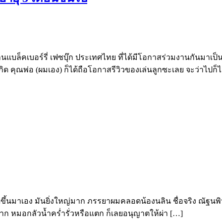
แบล็คเบอร์รี่ เฟซบุ๊ก ประเทศไทย ที่ได้มีโอกาสร่วมงานกันมาเป็นป
 คุณพ่อ (ผมเอง) ก็ได้ถือโอกาสรีวิวของเล่นลูกซะเลย จะว่าไปก็ไ
้นมาเอง มันยิ่งใหญ่มาก ภรรยาผมคลอดน้องนลิน ชื่อจริง ณัฐนพิน 
มาก หมอกลัวน้ำคร่ำรั่วหรือแตก ก็เลยอนุญาตให้ผ่า […]