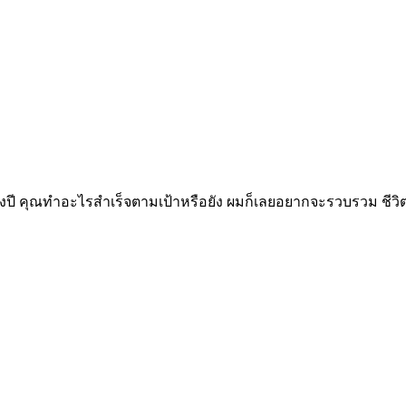
รึ่งปี คุณทำอะไรสำเร็จตามเป้าหรือยัง ผมก็เลยอยากจะรวบรวม ชีวิตในค