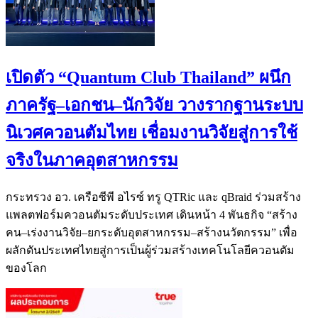
เปิดตัว “Quantum Club Thailand” ผนึก
ภาครัฐ–เอกชน–นักวิจัย วางรากฐานระบบ
นิเวศควอนตัมไทย เชื่อมงานวิจัยสู่การใช้
จริงในภาคอุตสาหกรรม
กระทรวง อว. เครือซีพี อไรซ์ ทรู QTRic และ qBraid ร่วมสร้าง
แพลตฟอร์มควอนตัมระดับประเทศ เดินหน้า 4 พันธกิจ “สร้าง
คน–เร่งงานวิจัย–ยกระดับอุตสาหกรรม–สร้างนวัตกรรม” เพื่อ
ผลักดันประเทศไทยสู่การเป็นผู้ร่วมสร้างเทคโนโลยีควอนตัม
ของโลก