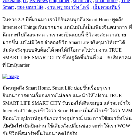
yokekung
IT
,
PR News
emquartier
,
smart city
,
smart home
,
True
Smart
,
true smart life
,
งาน ทรู สมาร์ท ไลฟ์
,
เอ็มควอเทียร์
ในช่วง 2-3 ปีที่ผ่านมา เราได้ยินคนพูดถึง Smart Home พูดถึง
Internet of Things กันมากมาย แต่นั่นมันก็เป็นเพียงจินตนาการ ที่
นึกภาพไปถึงอนาคต ว่าเราจะเป็นแบบนี้ ชีวิตจะสะดวกสบาย
มากขึ้น แต่ไม่มีใคร จำลองชีวิต Smart Life จริงๆมาให้เราได้
สัมผัสจริงๆแบบจับต้องได้ ผมได้มีโอกาสไปร่วมงาน TRUE
SMART LIFE SMART CITY ซึ่งทรูจัดขึ้นวันที่ 24 – 30 สิงหาคม
ที่ EmQuartier
มีคนพูดถึง Smart Home, Smart Life บ่อยขึ้นเรื่อยๆ เรา
จินตนาการตามก็มองภาพไม่ออก แนะนำให้ไปงาน TRUE
SMART LIFE SMART CITY รับรองได้เดินชมบูธ แล้วจะเข้าใจ
Internet of Things เข้าใจว่า Smart Home เป็นยังไง เข้าใจว่า M2M
คืออะไร อุปกรณ์คุยกันระหว่างอุปกรณ์ และการใช้สมาร์ทโฟน
เปิดปิดไฟ เปิดปิดม่าน ใช้เสียงสั่งเปลี่ยนช่อง จะทำให้เรา WOW
กับชีวิตที่สมาร์ทขึ้นในอนาคตได้จริง