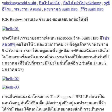
yokekungworld sushi
,
กินไป เล่าไป
,
กินไป เล่าไป yokekung
,
ซูชิ
ฮิโระ
,
พระราม 9 sushi
,
พระราม 9 sushi hiro
,
รีวิว sushi hiro
[CR Review] ทานเอง จ่ายเอง ชอบเลยบอกต่อให้ฟรี
ช่วงปีใหม่ ภรรยาบอกว่าเห็นบน Facebook ร้าน Sushi Hiro มี
โปร
ลด 50%
ต่อโปรให้ 1 และ 2 มกราคม 57 ซึ่งดูแล้วสาขาพระราม
9 น่าไป พอภรรยาให้ผมดูแผนที่ อยู่หลังออฟฟิศผมนั่นเอง เดินไป
ไม่ไกลจากเซ็นทรัล แกรนด์ พระราม 9 ผมก็ไปเลยทานกันวันที่ 1
มกราคม (ที่รีบไปก็เพราะมีโปรโมชั่นนี้แค่อีก 2 วันคือ 1 และ 2
มกราคม 57)
ก่อนอื่นขอแนะนำโครงการ The Shoppes at BELLE ก่อน เป็น
คอนโดหรู อันนี้ได้ยิน ตั้ม @lazier พูดถึงอยู่ ผมทำงานแถวนี้จำ
ได้ว่ามี Plaza ใต้คอนโด แต่ยังไม่เคยมาลองสักที การเดินทาง