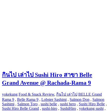
กินไป เล่าไป Sushi Hiro สาขา Belle
Grand Avenue @ Rachada-Rama 9
yokekung
Food & Snack Review
,
กินไป เล่าไป
BELLE Grand
Rama 9
,
Belle Rama 9
,
Lobster Sashimi
,
Salmon Don
,
Salmon
Sashimi
,
Salmon Toro
,
sushi belle
,
sushi hero
,
Sushi Hiro Belle
,
Sushi Hiro Belle Grand
,
sushi-hiro
,
SushiHiro
,
yokekung sushi
,