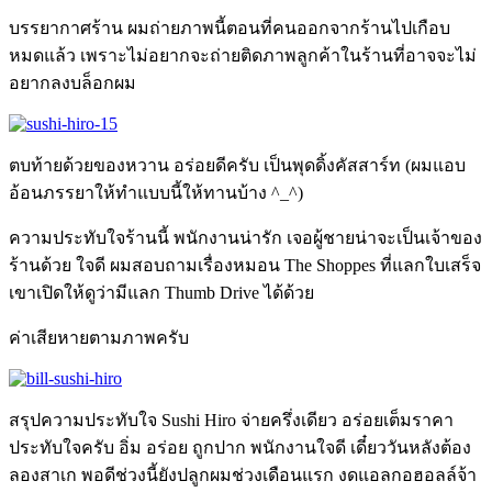
บรรยากาศร้าน ผมถ่ายภาพนี้ตอนที่คนออกจากร้านไปเกือบ
หมดแล้ว เพราะไม่อยากจะถ่ายติดภาพลูกค้าในร้านที่อาจจะไม่
อยากลงบล็อกผม
ตบท้ายด้วยของหวาน อร่อยดีครับ เป็นพุดดิ้งคัสสาร์ท (ผมแอบ
อ้อนภรรยาให้ทำแบบนี้ให้ทานบ้าง ^_^)
ความประทับใจร้านนี้ พนักงานน่ารัก เจอผู้ชายน่าจะเป็นเจ้าของ
ร้านด้วย ใจดี ผมสอบถามเรื่องหมอน The Shoppes ที่แลกใบเสร็จ
เขาเปิดให้ดูว่ามีแลก Thumb Drive ได้ด้วย
ค่าเสียหายตามภาพครับ
สรุปความประทับใจ Sushi Hiro จ่ายครึ่งเดียว อร่อยเต็มราคา
ประทับใจครับ อิ่ม อร่อย ถูกปาก พนักงานใจดี เดี๋ยววันหลังต้อง
ลองสาเก พอดีช่วงนี้ยังปลูกผมช่วงเดือนแรก งดแอลกอฮอลล์จ้า