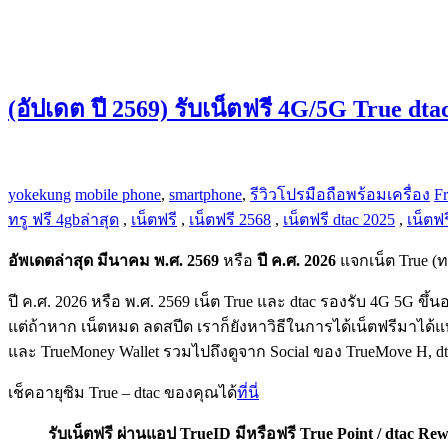
(อัปเดต ปี 2569) รับเน็ตฟรี 4G/5G True dt
yokekung
mobile phone
,
smartphone
,
รีวิวโปรมือถือพร้อมเครื่อง
Fr
ทรู ฟรี 4gbล่าสุด
,
เน็ตฟรี
,
เน็ตฟรี 2568
,
เน็ตฟรี dtac 2025
,
เน็ตฟร
อัพเดตล่าสุด มีนาคม พ.ศ. 2569
หรือ
ปี ค.ศ. 2026
แจกเน็ต True (ทร
ปี ค.ศ. 2026 หรือ พ.ศ. 2569 เน็ต True และ dtac รองรับ 4G 5G ข
แต่ถ้าหาก เน็ตหมด ลดสปีด เราก็ยังหาวิธีในการได้เน็ตฟรีมาได้แบบไ
และ TrueMoney Wallet รวมไปถึงดูจาก Social ของ TrueMove H, dta
เช็คอายุซิม True – dtac ของคุณได้
ที่นี่
รับเน็ตฟรี ผ่านแอป TrueID มีหรือฟรี True Point / dtac Re