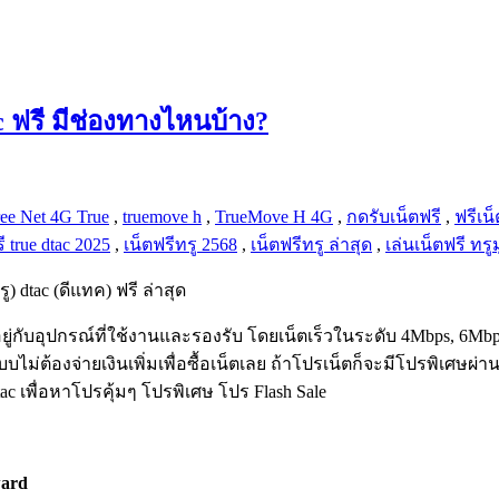
ac ฟรี มีช่องทางไหนบ้าง?
ee Net 4G True
,
truemove h
,
TrueMove H 4G
,
กดรับเน็ตฟรี
,
ฟรีเน็
ี true dtac 2025
,
เน็ตฟรีทรู 2568
,
เน็ตฟรีทรู ล่าสุด
,
เล่นเน็ตฟรี ทรู
ู) dtac (ดีแทค) ฟรี ล่าสุด
ึ้นอยู่กับอุปกรณ์ที่ใช้งานและรองรับ โดยเน็ตเร็วในระดับ 4Mbps, 
ม่ต้องจ่ายเงินเพิ่มเพื่อซื้อเน็ตเลย ถ้าโปรเน็ตก็จะมีโปรพิเศษผ่านแ
c เพื่อหาโปรคุ้มๆ โปรพิเศษ โปร Flash Sale
ward