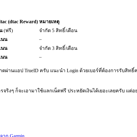
dtac (dtac Reward)
หมายเหตุ
นน
(ฟรี)
จำกัด 5 สิทธิ์/เดือน
–
ะแนน
ะแนน
จำกัด 3 สิทธิ์/เดือน
–
ะแนน
t กดผ่านแอป TrueID ครับ แนะนำ Login ด้วยเบอร์ที่ต้องการรับสิทธิ์
้บริการจริงๆ ก็จะเอามาใช้แลกเน็ตฟรี ประหยัดเงินได้เยอะเลยครับ
 จาก Garmin