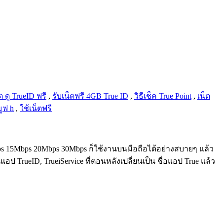
ต ดู TrueID ฟรี
,
รับเน็ตฟรี 4GB True ID
,
วิธีเช็ค True Point
,
เน็ต
มูฟ h
,
ใช้เน็ตฟรี
6Mbps 15Mbps 20Mbps 30Mbps ก็ใช้งานบนมือถือได้อย่างสบายๆ แล้ว
อป TrueID, TrueiService ที่ตอนหลังเปลี่ยนเป็น ชื่อแอป True แล้ว