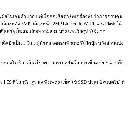
มผัสในเกมลำบาก แต่เมื่อลองรีสตาร์ทเครื่องพบว่าการควบคุม
้องหลัง 5MP กล้องหน้า 2MP Bluetooth, Wi-Fi, เล่น Flash ได้
ูบๆึคลำๆ ก็ชอบแล้วเพราะสวย บาง และวัสดุน่าใช้มาก
ตั้งเป้าเป็น 1 ใน 3 ผู้นำตลาดคอมพิวเตอร์โน้ตบุ๊ก หวังส่วนแบ่ง
ปเล็ตของโตชิบาเน้นเรื่องความครบครันในการเชื่อมต่อ ขนาดที่บาง
 1.59 กิโลกรัม ดูหนัง ฟังเพลง แช็ต ใช้ SSD ประหยัดแบตไปได้