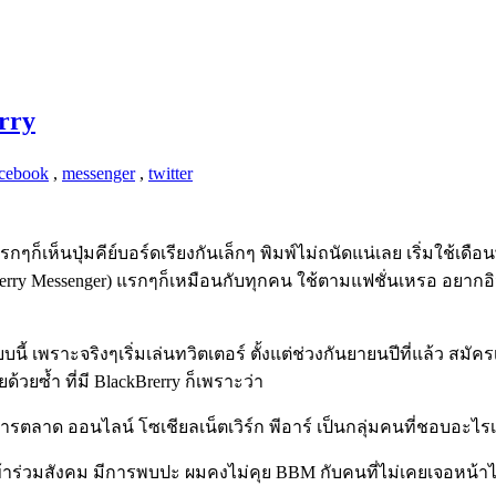
erry
acebook
,
messenger
,
twitter
ๆก็เห็นปุ่มคีย์บอร์ดเรียงกันเล็กๆ พิมพ์ไม่ถนัดแน่เลย เริ่มใช้เด
erry Messenger) แรกๆก็เหมือนกับทุกคน ใช้ตามแฟชั่นเหรอ อยากอิน
 เพราะจริงๆเริ่มเล่นทวิตเตอร์ ตั้งแต่ช่วงกันยายนปีที่แล้ว สมัครเ
ด้วยซ้ำ ที่มี BlackBrerry ก็เพราะว่า
ยเรื่องการตลาด ออนไลน์ โซเชียลเน็ตเวิร์ก พีอาร์ เป็นกลุ่มคนที่ชอบอะไ
เข้าร่วมสังคม มีการพบปะ ผมคงไม่คุย BBM กับคนที่ไม่เคยเจอหน้าไม