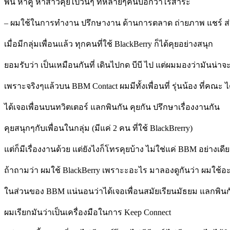
พิน หาคู่ หาสาวคุยไปวันๆ ที่หลายๆคนบอกว่าไร้สาระ
– ผมใช้ในการทำงาน ปรึกษางาน ด้านการตลาด ถ่ายภาพ แชร์ ส่ง v
เมื่อมีกลุ่มเพื่อนแล้ว ทุกคนที่ใช้ BlackBerry ก็ได้คุยอย่างสนุก
ยอมรับว่า เป็นเหมือนกันที่ เดินไปกด บีบี ไป แต่ผมมองว่ามันน่
เพราะจริงๆแล้วบน BBM Contact ผมมีทั้งเพื่อนที่ รุ่นน้อง ที่คณะ 
ได้เจอเพื่อนบนทวิตเตอร์ แลกพินกัน คุยกัน ปรึกษาเรื่องงานกัน
คุยสนุกๆกับเพื่อนในกลุ่ม (มีแค่ 2 คน ที่ใช้ BlackBrerry)
แต่ก็มีเรื่องงานด้วย แต่ยังไงก็โทรคุยบ้าง ไม่ใช่แค่ BBM อย่างเดี
ถ้าถามว่า ผมใช้ BlackBerry เพราะะอะไร มาลองดูกันว่า ผมใช้อะ
ในส่วนของ BBM แน่นอนว่าได้เจอเพื่อนสมัยเรียนมัธยม แลกพินกันผ
ผมเรียกมันว่าเป็นเครื่องมือในการ Keep Connect