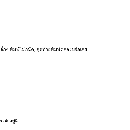
ล็กๆ พิมพ์ไม่ถนัด) สุดท้ายพิมพ์คล่องปร๋อเลย
ok อยู่ดี