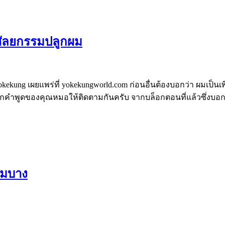
ารศัลยกรรมปลูกผม
ekung เผยแพร่ที่ yokekungworld.com ก่อนอื่นต้องบอกว่า ผมเป็นเพียง
กคำพูดของคุณหมอให้ติดตามกันครับ จากบล็อกตอนที่แล้วซึ่งบอกเ
งผมบาง