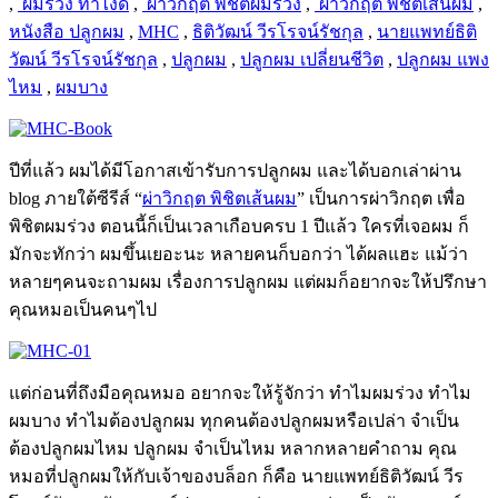
,
​ ผมร่วง ทำไงดี
,
​ ผ่าวิกฤต พิชิตผมร่วง
,
​ ผ่าวิกฤต พิชิตเส้นผม
,
หนังสือ ปลูกผม
,
MHC
,
ธิติวัฒน์ วีรโรจน์รัชกุล
,
นายแพทย์ธิติ
วัฒน์ วีรโรจน์รัชกุล
,
ปลูกผม
,
ปลูกผม เปลี่ยนชีวิต
,
​ปลูกผม แพง
ไหม
,
ผมบาง
ปีที่แล้ว ผมได้มีโอกาสเข้ารับการปลูกผม และได้บอกเล่าผ่าน
blog ภายใต้ซีรีส์ “
ผ่าวิกฤต พิชิตเส้นผม
” เป็นการผ่าวิกฤต เพื่อ
พิชิตผมร่วง ตอนนี้ก็เป็นเวลาเกือบครบ 1 ปีแล้ว ใครที่เจอผม ก็
มักจะทักว่า ผมขึ้นเยอะนะ หลายคนก็บอกว่า ได้ผลแฮะ แม้ว่า
หลายๆคนจะถามผม เรื่องการปลูกผม แต่ผมก็อยากจะให้ปรึกษา
คุณหมอเป็นคนๆไป
แต่ก่อนที่ถึงมือคุณหมอ อยากจะให้รู้จักว่า ทำไมผมร่วง ทำไม
ผมบาง ทำไมต้องปลูกผม ทุกคนต้องปลูกผมหรือเปล่า จำเป็น
ต้องปลูกผมไหม ปลูกผม จำเป็นไหม หลากหลายคำถาม คุณ
หมอที่ปลูกผมให้กับเจ้าของบล็อก ก็คือ นายแพทย์ธิติวัฒน์ วีร