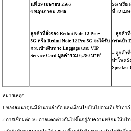
นที่
29
เมษายน
2566 –
5G
หรือ
6
พฤษภาคม
2566
ที่
22
เมษ
ลูกค้าที่สั่งจอง
Redmi Note 12 Pro+
–
ลูกค้าที่
5G
หรือ
Redmi Note 12 Pro 5G
จะได้รับ
กระเป๋า
D
กระเป๋าเดินทาง
Luggage
และ
VIP
–
ลูกค้าที่
1
Service Card
มูลค่ารวม
6,780
บาท
ลำโพง
S
Speaker
หมายเหตุ*
1 ของสมนาคุณมีจำนวนจำกัด และเงื่อนไขเป็นไปตามที่บริษัทฯ
2 การเชื่อมต่อ 5G อาจแตกต่างกันไปขึ้นอยู่กับความพร้อมให้บริ