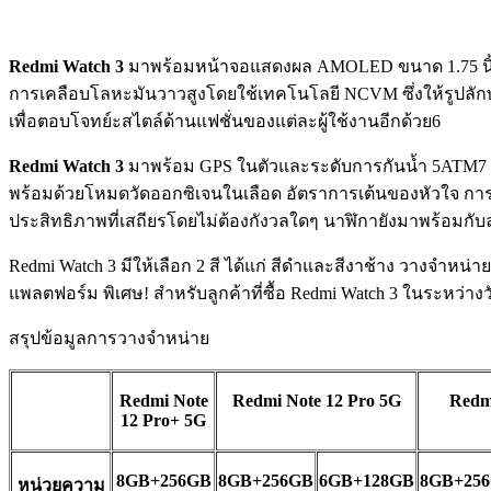
Redmi Watch 3
มาพร้อมหน้าจอแสดงผล AMOLED ขนาด 1.75 นิ้ว 
การเคลือบโลหะมันวาวสูงโดยใช้เทคโนโลยี NCVM ซึ่งให้รูปลักษณ์
เพื่อตอบโจทย์ะสไตล์ด้านแฟชั่นของแต่ละผู้ใช้งานอีกด้วย6
Redmi Watch 3
มาพร้อม GPS ในตัวและระดับการกันน้ำ 5ATM7 แ
พร้อมด้วยโหมดวัดออกซิเจนในเลือด อัตราการเต้นของหัวใจ การนอ
ประสิทธิภาพที่เสถียรโดยไม่ต้องกังวลใดๆ นาฬิกายังมาพร้อมกั
Redmi Watch 3 มีให้เลือก 2 สี ได้แก่ สีดำและสีงาช้าง วางจำห
แพลตฟอร์ม พิเศษ! สำหรับลูกค้าที่ซื้อ Redmi Watch 3 ในระหว่าง
สรุปข้อมูลการวางจำหน่าย
Redmi Note
Redmi Note 12 Pro 5G
Redm
12 Pro+ 5G
8GB+256GB
8GB+256GB
6GB+128GB
8GB+25
หน่วยความ