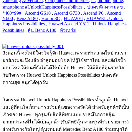
yokekung
Advertotial
,
Computers and Internet
,
IT
,
mobile phone
,
smartphone
​ #UnlockHappinessPossibilities
,
​ ปลดรหัสความสุข
,
*460*99#
,
Ascend G610
,
Ascend G730
,
Ascend P6
,
Ascend
Y600
,
Benz A180
,
Honor 3C
,
HUAWEI
,
HUAWEI : Unlock
Happiness Possibilities
,
Huawei Ascend Y511
,
Unlock Happiness
Possibilities
,
ลุ้น Benz A180
,
หัวเหว่ย
ถึงตอนนี้ คงไม่มีใครไม่รู้จัก Huawei เพราะทำตลาดในบ้านเรา
มาสักระยะนึงแล้ว ล่าสุดมอบโชคให้ผู้ใช้ชาวไทย และยังใจป้ำ
มอบโชคให้คนที่ยังไม่ได้ใช้มือถือ Huawei ให้มีสิทธิลุ้นรางวัล
กับกิจกรรม Huawei Unlock Happiness Possibilities ปลดรหัส
ความสุข สนุกได้ทุกวัน
กิจกรรม​ Huawei Unlock Happiness Possibilities ทั้งลูกค้า Huawei
และผู้ที่สนใจ ก็สามารถร่วมลุ้นของรางวัลได้ สำหรับลูกค้าที่เป็น
เจ้าของ Huawei ทุกรุ่นรับสิทธิพิเศษแบบ VIP มีโอกาสลุ้น
มากกว่าคนที่ไม่ได้เป็นลูกค้า (รับสิทธิลุ้น ตามรุ่นที่ร่วมรายการ)
สำหรับรางวัลใหญ่ ลุ้นรถยนต์ Mercedes-Benz A180 ร่วมสนุกได้