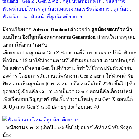
thailand
,
Gen Z
,
Gen Z คือ
,
กลุ่มบริษัทอเด็คโก้
,
ผลสำรวจ
หัวหน้าแบบไหน ที่ลูกน้องแต่ละเจเนอเรชันต้องการ
,
ลูกน้อง
,
หัวหน้างาน
,
หัวหน้าที่ลูกน้องต้องการ
มีงานวิจัยจาก
Adecco Thailand
สำรวจว่า
ลูกน้องชอบหัวหน้า
แบบไหน ยิ่งมีลูกน้องหลากหลาย Generation
น่าสนใจมากๆ เลย
เอามาให้อ่านกันครับ
เสียงจากปากลูกน้อง Gen Z ชอบงานที่ท้าทาย เพราะได้นำทักษะ
ที่ถนัดมาใช้ มาใช้ทำงานตามที่ได้รับมอบหมาย เอามาประยุกต์
ใช้ แต่การมีหลาย Gen ในที่ทำงาน ก็ทำให้มีการปรับตัวเข้ากับ
องค์กร โดยมีการสัมภาษณ์พนักงาน Gen Z อยากให้หัวหน้ารับ
ฟังความเห็นลูกน้อง [Gen Z หมายถึง คนที่เกิดปี 2536 ขึ้นไป] ซึ่ง
ยุคของผู้เขียนคือ Gen Y เอาเป็นว่า Gen Z ตอนนี้คือเด็กจบใหม่
เพิ่งเรียนจบปริญญาตรี เพิ่งเริื่มทำงานใหม่ๆ คน Gen X ตอนนี้ก็
30 Up ส่วน Gen Y นี่ 30 ปลายๆ ถึงเกือบแตะ 40
–
พนักงาน Gen Z
(เกิดปี 2536 ขึ้นไป) อยากได้หัวหน้ารับฟังลูก
น้อง