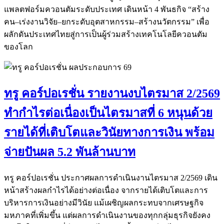
แพลตฟอร์มควอนตัมระดับประเทศ เดินหน้า 4 พันธกิจ “สร้าง
คน–เร่งงานวิจัย–ยกระดับอุตสาหกรรม–สร้างนวัตกรรม” เพื่อ
ผลักดันประเทศไทยสู่การเป็นผู้ร่วมสร้างเทคโนโลยีควอนตัม
ของโลก
ทรู คอร์ปอเรชั่น รายงานงบไตรมาส 2/2569
ทำกำไรต่อเนื่องเป็นไตรมาสที่ 6 หนุนด้วย
รายได้ที่เติบโตและวินัยทางการเงิน พร้อม
จ่ายปันผล 5.2 พันล้านบาท
ทรู คอร์ปอเรชั่น ประกาศผลการดำเนินงานไตรมาส 2/2569 เดิน
หน้าสร้างผลกำไรได้อย่างต่อเนื่อง จากรายได้เติบโตและการ
บริหารการเงินอย่างมีวินัย แม้เผชิญผลกระทบจากเศรษฐกิจ
มหภาคที่เพิ่มขึ้น แต่ผลการดำเนินงานของทุกกลุ่มธุรกิจยังคง