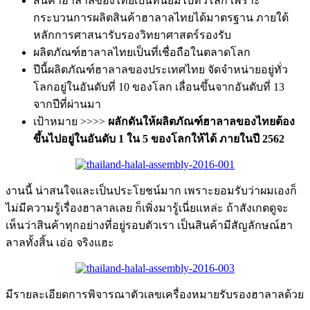
สินค้าฮาลาลของไทยเป็นที่นิยมไปทั่วโลก เพราะ
กระบวนการผลิตสินค้าฮาลาลไทยได้มาตรฐาน ภายใต้
หลักการศาสนารับรองวิทยาศาสตร์รองรับ
ผลิตภัณฑ์ฮาลาลไทยเป็นที่เชื่อถือในตลาดโลก
ปีนี้ผลิตภัณฑ์ฮาลาลของประเทศไทย จัดจำหน่ายอยู่ทั่ว
โลกอยู่ในอันดับที่ 10 ของโลก เลื่อนขึ้นจากอันดับที่ 13
จากปีที่ผ่านมา
เป้าหมาย >>>>
ผลักดันให้ผลิตภัณฑ์ฮาลาลของไทยต้อง
ขึ้นไปอยู่ในอันดับ 1 ใน 5 ของโลกให้ได้ ภายในปี 2562
งานนี้ น่าสนใจและเป็นประโยชน์มาก เพราะยอมรับว่าผมเองก็
ไม่มีความรู้เรื่องฮาลาลเลย ก็เพิ่งมารู้เนี่ยแหล่ะ ถ้าสังเกตดูจะ
เห็นว่าสินค้าทุกอย่างที่อยู่รอบตัวเรา เป็นสินค้ามีสัญลักษณ์ฮา
ลาลทั้งสิ้น เอ่อ จริงแฮะ
มีรายละเอียดการพิจารณาตัวเลขเครื่องหมายรับรองฮาลาลด้วย