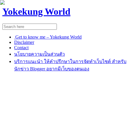
Yokekung World
Get to know me – Yokekung World
Disclaimer
Contact
นโยบายความเป็นส่วนตัว
บริการแนะนำ ให้คำปรึกษาในการจัดทำเว็บไซต์ สำหรับ
นักข่าว Blogger อยากมีเว็บของตนเอง