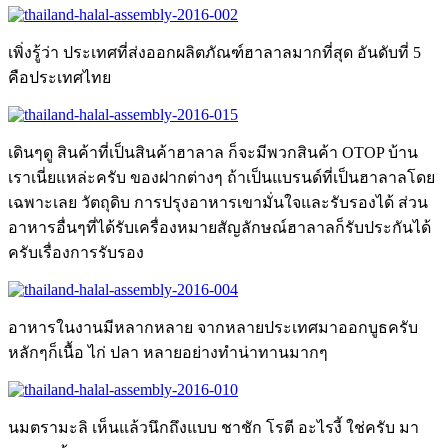
เพิ่งรู้ว่า ประเทศที่ส่งออกผลิตภัณฑ์ฮาลาลมากที่สุด อันดับที่ 5
คือประเทศไทย
เดินๆดู สินค้าที่เป็นสินค้าฮาลาล ก็จะมีพวกสินค้า OTOP บ้าน
เราเนี่ยแหล่ะครับ ของฝากต่างๆ ถ้าเป็นแบรนด์ที่เป็นฮาลาลโดย
เฉพาะเลย วัตถุดิบ การปรุงอาหารเขามั่นใจและรับรองได้ ส่วน
อาหารอื่นๆที่ได้รับเครื่องหมายสัญลักษณ์ฮาลาลก็รับประกันได้
ครับเรื่องการรับรอง
อาหารในงานมีหลากหลาย จากหลายประเทศมาออกบูธครับ
หลักๆก็เนื้อ ไก่ ปลา หลายอย่างทำน่าทานมากๆ
นมตรามะลิ เห็นแล้วนึกถึงแบบ ชาชัก โรตี อะไรงี้ ใช่ครับ มา