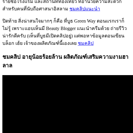
รายชื่อโรงแรม และสถานที่ท่องเที่ยว ที่อำนวยความสะดวก
สำหรับคนที่นับถือศาสนาอิสลาม
ชมคลิปแนะนำ
ปิดท้าย สิ่งน่าสนใจมากๆ ก็คือ ที่บูธ Green Way ตอนแรกเราก็
ไม่รู้ เพราะแอบเห็นมี Beauty Blogger แนะนำครีมด้วย ถ่ายรีวิว
น่ารักดีครับ (เห็นที่บูธมีเปิดคลิปอยู่) แต่พอหาข้อมูลตอนเขียน
บล็อก เฮ้ย เจ้าของผลิตภัณฑ์นี้เองเลย
ชมคลิป
ชมคลิป อายุน้อยร้อยล้าน ผลิตภัณฑ์เสริมความงามฮา
ลาล