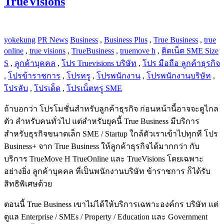
TrueVisions
yokekung
PR News
Business
,
Business Plus
,
True Business
,
true
online
,
true visions
,
TrueBusiness
,
truemove h
,
ติดเน็ต SME Size
S
,
ลูกค้าบุคคล
,
โปร Truevisions บริษัท
,
โปร มือถือ ลูกค้าธุรกิจ
,
โปรข้าราชการ
,
โปรทรู
,
โปรพนักงาน
,
โปรพนักงานบริษัท
,
โปรลับ
,
โปรเด็ด
,
โปรเน็ตทรู SME
ถ้าบอกว่า โปรโมชั่นสำหรับลูกค้าธุรกิจ ก่อนหน้านี้อาจจะดูไกล
ตัว สำหรับคนทั่วไป แต่สำหรับยุคนี้ True Business มีบริการ
สำหรับธุรกิจขนาดเล็ก SME / Startup ใกล้ตัวเราเข้าไปทุกที โปร
Business+ จาก True Business ให้ลูกค้าธุรกิจได้มากกว่า กับ
บริการ TrueMove H TrueOnline และ TrueVisions โดยเฉพาะ
อย่างยิ่ง ลูกค้าบุคคล ที่เป็นพนักงานบริษัท ข้าราชการ ก็ได้รับ
สิทธิพิเศษด้วย
ตอนนี้ True Business เขาไม่ได้ให้บริการเฉพาะองค์กร บริษัท แต่
ดูแล Enterprise / SMEs / Property / Education และ Government