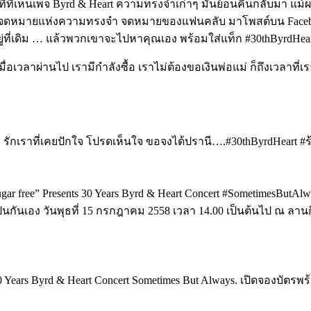
เห็นเพจ Byrd & Heart ความทรงจำเก่าๆ มันย้อนคืนกลับมา แม้ผมเอ
่นำจดหมายแห่งความทรงจำ จดหมายของแฟนคลับ มาโพสต์บน Facebo
่ที่เดิม … แล้วพวกเขาจะไปหาคุณเอง พร้อมใส่แท็ก ‪#‎30thByrdHeart
เมื่อเวลาผ่านไป เรามีกำลังซื้อ เราไม่ต้องขอเงินพ่อแม่ ก็ถึงเวลาที
ลืม รักเราที่เคยปักใจ โปรดเห็นใจ ขอจงได้ปรานี….#30thByrdHeart #
gar free” Presents 30 Years Byrd & Heart Concert #‎SometimesButAlw
ป็นกันเอง วันพุธที่ 15 กรกฎาคม 2558 เวลา 14.00 เป็นต้นไป ณ ลา
Years Byrd & Heart Concert Sometimes But Always. เปิดจองบัตรพร้