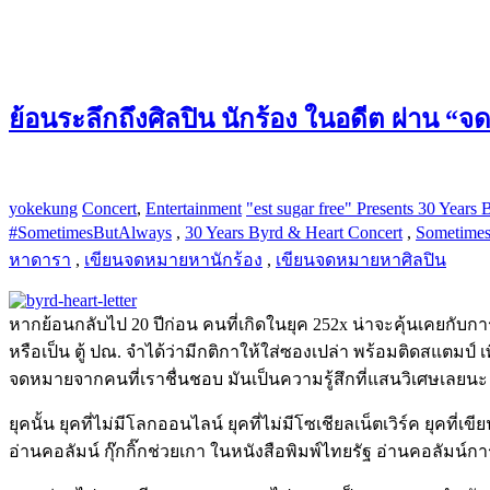
ย้อนระลึกถึงศิลปิน นักร้อง ในอดีต ผ่าน
yokekung
Concert
,
Entertainment
"est sugar free" Presents 30 Years
#SometimesButAlways‬
,
30 Years Byrd & Heart Concert
,
Sometimes
หาดารา
,
เขียนจดหมายหานักร้อง
,
เขียนจดหมายหาศิลปิน
หากย้อนกลับไป 20 ปีก่อน คนที่เกิดในยุค 252x น่าจะคุ้นเคยกับก
หรือเป็น ตู้ ปณ. จำได้ว่ามีกติกาให้ใส่ซองเปล่า พร้อมติดสแตมป์ เพ
จดหมายจากคนที่เราชื่นชอบ มันเป็นความรู้สึกที่แสนวิเศษเลยนะ
ยุคนั้น ยุคที่ไม่มีโลกออนไลน์ ยุคที่ไม่มีโซเชียลเน็ตเวิร์ค ย
อ่านคอลัมน์ กุ๊กกิ๊กช่วยเกา ในหนังสือพิมพ์ไทยรัฐ อ่านคอลัมน์ก