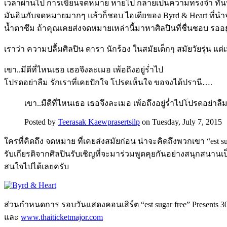
เวลาผ่านไป การเขียนจดหมาย หายไป กลายเป็นความทรงจำ ทันทีที่
มันอินกับจดหมายมากๆ แล้วก็ชอบ ไอเดียของ Byrd & Heart ที
น้ำตาซึม ถ้าคุณเคยส่งจดหมายเหล่านี้มาหาศิลปินที่ชื่นชอบ รออยู
เราว่า ความปลื้มศิลปิน ดารา นักร้อง ในสมัยเด็กๆ สมัยวัยรุ่น แต่
เขา..มีดีที่ไหนเธอ เธอจึงละเมอ เพ้อถึงอยู่ร่ำไป
โปรดอย่าลืม รักเราที่เคยปักใจ โปรดเห็นใจ ขอจงได้ปรานี….
เขา..มีดีที่ไหนเธอ เธอจึงละเมอ เพ้อถึงอยู่ร่ำไปโปรดอย่า
Posted by
Teerasak Kaewprasertsilp
on Tuesday, July 7, 2015
ใครที่คิดถึง จดหมาย ที่เคยส่งสมัยก่อน น่าจะคิดถึงพวกเขา “est su
รับเกียรติจากศิลปินรับเชิญที่จะมาร่วมพูดคุยกันอย่างสนุกสนานเ
สนใจไปได้เลยครับ
ส่วนกำหนดการ รอบวันแสดงคอนเสิร์ต “est sugar free” Presents 30 
และ
www.thaiticketmajor.com