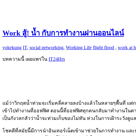
Work สู้! น้ำ กับการทำงานผ่านออนไลน์
yokekung
IT
,
social networking
,
Working Life
flight flood
,
work at 
บทความนี้ เผยแพร่ใน
IT24Hrs
แม้ว่าวิกฤตน้ำท่วมจะเริ่มคลี่คลายลงบ้างแล้วในหลายๆพื้นที่
เข้าไปทำงานที่ออฟฟิศ ตอนนี้ที่ออฟฟิศทุกคนกลับมาทำงานในตา
เป็นกังวลกลัวว่าน้ำจะท่วมเก็บของไม่ทัน ห่วงในการเฝ้าระว
โชคดีที่สมัยนี้มีการนำอินเทอร์เน็ตเข้ามาช่วยในการทำงาน แล