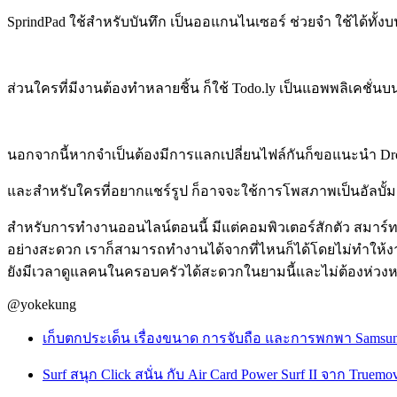
SprindPad ใช้สำหรับบันทึก เป็นออแกนไนเซอร์ ช่วยจำ ใช้ได้ทั
ส่วนใครที่มีงานต้องทำหลายชิ้น ก็ใช้ Todo.ly เป็นแอพพลิเคชั่น
นอกจากนี้หากจำเป็นต้องมีการแลกเปลี่ยนไฟล์กันก็ขอแนะนำ Dro
และสำหรับใครที่อยากแชร์รูป ก็อาจจะใช้การโพสภาพเป็นอัลบั้มผ
สำหรับการทำงานออนไลน์ตอนนี้ มีแต่คอมพิวเตอร์สักตัว สมาร์ท
อย่างสะดวก เราก็สามารถทำงานได้จากที่ไหนก็ได้โดยไม่ทำให้งานส
ยังมีเวลาดูแลคนในครอบครัวได้สะดวกในยามนี้และไม่ต้องห่วงหน้าพ
@yokekung
เก็บตกประเด็น เรื่องขนาด การจับถือ และการพกพา Samsun
Surf สนุก Click สนั่น กับ Air Card Power Surf II จาก Truemo