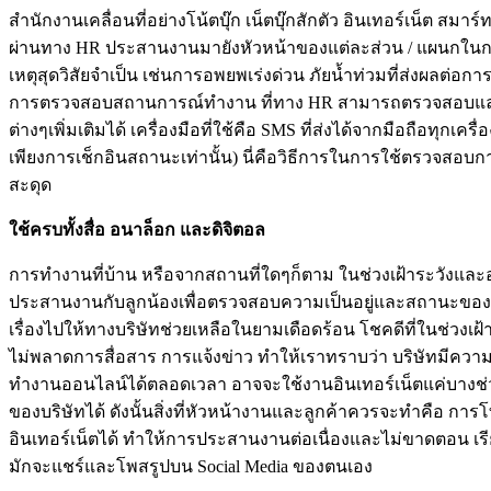
สำนักงานเคลื่อนที่อย่างโน้ตบุ๊ก เน็ตบุ๊กสักตัว อินเทอร์เน็
ผ่านทาง HR ประสานงานมายังหัวหน้าของแต่ละส่วน / แผนกในการก
เหตุสุดวิสัยจำเป็น เช่นการอพยพเร่งด่วน ภัยน้ำท่วมที่ส่งผลต่
การตรวจสอบสถานการณ์ทำงาน ที่ทาง HR สามารถตรวจสอบและปร
ต่างๆเพิ่มเติมได้ เครื่องมือที่ใช้คือ SMS ที่ส่งได้จากมือถือทุก
เพียงการเช็กอินสถานะเท่านั้น) นี่คือวิธีการในการใช้ตรวจสอ
สะดุด
ใช้ครบทั้งสื่อ อนาล็อก และดิจิตอล
การทำงานที่บ้าน หรือจากสถานที่ใดๆก็ตาม ในช่วงเฝ้าระวังและ
ประสานงานกับลูกน้องเพื่อตรวจสอบความเป็นอยู่และสถานะของ
เรื่องไปให้ทางบริษัทช่วยเหลือในยามเดือดร้อน โชคดีที่ในช่วงเ
ไม่พลาดการสื่อสาร การแจ้งข่าว ทำให้เราทราบว่า บริษัทมีคว
ทำงานออนไลน์ได้ตลอดเวลา อาจจะใช้งานอินเทอร์เน็ตแค่บางช่ว
ของบริษัทได้ ดังนั้นสิ่งที่หัวหน้างานและลูกค้าควรจะทำคือ การโ
อินเทอร์เน็ตได้ ทำให้การประสานงานต่อเนื่องและไม่ขาดตอน เรี
มักจะแชร์และโพสรูปบน Social Media ของตนเอง