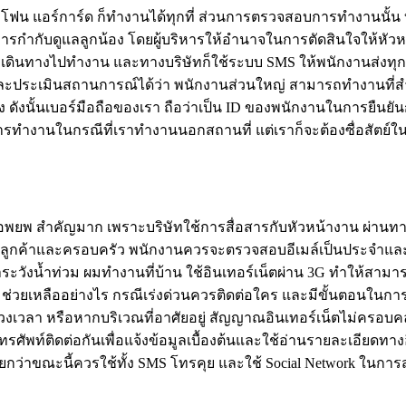
ต สมาร์ทโฟน แอร์การ์ด ก็ทำงานได้ทุกที่ ส่วนการตรวจสอบการทำงา
ำกับดูแลลูกน้อง โดยผู้บริหารให้อำนาจในการตัดสินใจให้หัวหน้
อการเดินทางไปทำงาน และทางบริษัทก็ใช้ระบบ SMS ให้พนักงานส่งทุก
ะเมินสถานการณ์ได้ว่า พนักงานส่วนใหญ่ สามารถทำงานที่สำนั
เครื่อง ดังนั้นเบอร์มือถือของเรา ถือว่าเป็น ID ของพนักงานในการยื
บการทำงานในกรณีที่เราทำงานนอกสถานที่ แต่เราก็จะต้องซื่อสัต
อพยพ สำคัญมาก เพราะบริษัทใช้การสื่อสารกับหัวหน้างาน ผ่านทา
ลูกค้าและครอบครัว พนักงานควรจะตรวจสอบอีเมล์เป็นประจำและ
ฝ้าระวังน้ำท่วม ผมทำงานที่บ้าน ใช้อินเทอร์เน็ตผ่าน 3G ทำให้ส
ามช่วยเหลืออย่างไร กรณีเร่งด่วนควรติดต่อใคร และมีขั้นตอนใ
งเวลา หรือหากบริเวณที่อาศัยอยู่ สัญญาณอินเทอร์เน็ตไม่ครอบ
ทรศัพท์ติดต่อกันเพื่อแจ้งข้อมูลเบื้องต้นและใช้อ่านรายละเอียดทา
ยกว่าขณะนี้ควรใช้ทั้ง SMS โทรคุย และใช้ Social Network ในการ