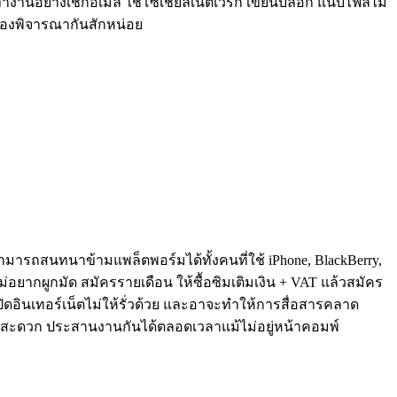
นอย่างเช็กอีเมล์ ใช้โซเชียลเน็ตเวิร์ก เขียนบล็อก แนบไฟล์ไม่
้องพิจารณากันสักหน่อย
รถสนทนาข้ามแพล็ตพอร์มได้ทั้งคนที่ใช้ iPhone, BlackBerry,
่อยากผูกมัด สมัครรายเดือน ให้ซื้อซิมเติมเงิน + VAT แล้วสมัคร
ิดอินเทอร์เน็ตไม่ให้รั่วด้วย และอาจะทำให้การสื่อสารคลาด
ปกรณ์ได้สะดวก ประสานงานกันได้ตลอดเวลาแม้ไม่อยู่หน้าคอมพ์