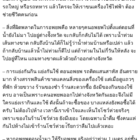
รถใหญ่ หรือรถทหาร แล้วใครจะให้เราขนเครื่องใช้ไฟฟ้า ต้อง
ช่วยชีวิตคนก่อน
– สิ่งที่ผิดพลาดในการอพยพคือ หลายๆคนอพยพไปตั้งแต่ตอนที่
น้ำยังไม่มา ไปอยู่ต่างจัีงหวัด จะกลับก็กลับไม่ได้ เพราะน้ำท่วม
เส้นทางขาด กลับถึงบ้านได้ก็ไม่รู้ว่าน้ำท่วมบ้านหรือเปล่า แล้ว
ถ้ากลับบ้านแล้วน้ำไม่ท่วมก็ดีไป แต่ถ้าท่วมในไม่กี่วันให้หลัง จะ
ไปอยู่ที่ไหน แถมทางขาดแล้วด้วยถ้าออกต่างจังหวัด
– การแย่งกันกิน แย่งกันใช้ ตอนอพยพ รถติดแสนสาหัส อันตราย
มาก ห้างสรรพสินค้าขาดแคลนสิ่งของเครื่องใช้ แต่เมื่อดูแถวๆ
ที่พัก ห้วยขวาง ร้านของชำ ร้านสะดวกซื้อ ยังมีของกินของใช้
ครบ อาจเป็นเพราะคนอพยพออกไปต่างจังหวัดกันเยอะจึงไม่มี
ใครแย่งเรากินและใช้ ดังนั้นถ้าจะซื้อของ บางแหล่งยังพอซื้อได้
ครับ ไม่ต้องไปห้าง เวลานี้เราเข้าใจและเห็นใจโชว์ห่วยจริงๆ
เพราะของในร้านโชว์ห่วย ยังมีเยอะ โดยเฉพาะน้ำดื่ม ซึ่งคนแห่
กันไปห้างไม่เข้าร้านโชว์ห่วย เ้รียกว่าลืมไปแล้วเหอะ
– หากอพยพตอนน้ำมา ให้รีบอพยพ จริงอยู่ว่าท่วม 1 เมตร อยู่ชั้น