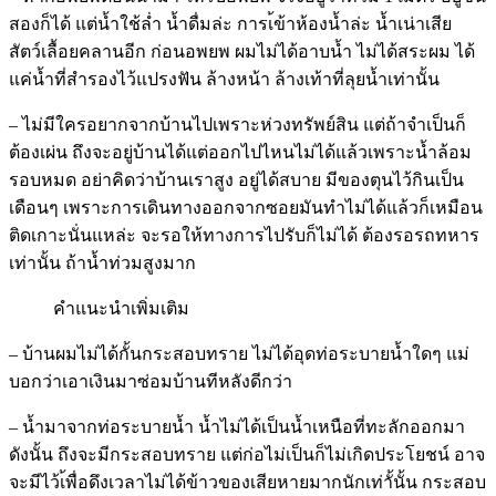
สองก็ได้ แต่น้ำใช้ล่ำ น้ำดื่มล่ะ การเ้ข้าห้องน้ำล่ะ น้ำเน่าเสีย
สัตว์เลื้อยคลานอีก ก่อนอพยพ ผมไม่ได้อาบน้ำ ไม่ได้สระผม ได้
แค่น้ำที่สำรองไว้แปรงฟัน ล้างหน้า ล้างเท้าที่ลุยน้ำเท่านั้น
– ไม่มีใครอยากจากบ้านไปเพราะห่วงทรัพย์สิน แต่ถ้าจำเป็นก็
ต้องเผ่น ถึงจะอยู่บ้านได้แต่ออกไปไหนไม่ได้แล้วเพราะน้ำล้อม
รอบหมด อย่าคิดว่าบ้านเราสูง อยู่ได้สบาย มีของตุนไว้กินเป็น
เดือนๆ เพราะการเดินทางออกจากซอยมันทำไม่ได้แล้วก็เหมือน
ติดเกาะนั่นแหล่ะ จะรอให้ทางการไปรับก็ไม่ได้ ต้องรอรถทหาร
เท่านั้น ถ้าน้ำท่วมสูงมาก
คำแนะนำเพิ่มเติม
– บ้านผมไม่ได้กั้นกระสอบทราย ไม่ได้อุดท่อระบายน้ำใดๆ แม่
บอกว่าเอาเงินมาซ่อมบ้านทีหลังดีกว่า
– น้ำมาจากท่อระบายน้ำ น้ำไม่ได้เป็นน้ำเหนือที่ทะลักออกมา
ดังนั้น ถึงจะมีกระสอบทราย แต่ก่อไม่เป็นก็ไม่เกิดประโยชน์ อาจ
จะมีไว้เ้พื่อดึงเวลาไม่ได้ข้าวของเสียหายมากนักเท่าั้นั้น กระสอบ