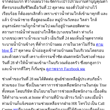
จากตอนแรก ที่วางแผนว่าจะจัดกระเป๋าไปร่วมงานทำบุญคุณตา
ที่ครบรอบเสียชีวิตเมื่อวันที่ 22 ตุลาคม จองตั๋วไปลำปางไว้
เรียบร้อย ก็ต้องยกเลิกตั๋ว เพราะข่าวน้ำท่วมใกล้เข้ามาทุกที และ
แล้ว บ้านน้าชาย ที่อยู่ดอนเมือง หมู่บ้านวังทอง วิลล่า ใกล้
อนุสรณ์สถานก็ถูกน้ำท่วมไป ผมก็อยู่บ้านคอยติดตาม
สถานการณ์น้ำท่วมอย่างใกล้ิชิด (บางเขนวิลล่า ท่าแร้ง
บางเขน) เพราะน้ำจะมาแล้ว เย็นวันที่ 24 ผมเห็นน้ำผุดจากท่อ
ระบายน้ำบ้านข้างๆ ที่ต่ำกว่าบ้านผม ภายในเวลาไม่กี่วัน
ตาม
blog นี้
27 ตุลาคม น้ำเ่อ่อสูงเข้าท่วมบ้านผมในบริเวณโดยรอบ
และด้วยความที่ เคราะห์กรรมซ้ำซัด ฝนตกหนักในช่วงค่ำของ
วันที่ 28 ทำให้น้ำท่วมเข้ามาในบริเวณห้องครัว ซึ่งยกสูงกว่า
และน้ำจากที่ใสๆ ก็เริ่มขุ่น
ดูภาพจาก Facebook ผม
ช่วงค่ำของวันที่ 28 ผมได้ติดต่อ ศูนย์ช่วยเหลือผู้ประสบภัยน้ำ
ท่วมของ True ซึ่งเป็นมาตราการช่วยเหลือพนักงานในกลุ่ม True
ทั้งหมด โดยบริษัท มีนโยบายในการช่วยเหลือพนักงาน เบื้องต้น
ให้ทำงาน work at home ทำงานที่บ้าน เฝ้าระวังน้ำ และเมื่อน้ำ
ท่วมบ้านก็แจ้งขอความช่วยเหลือจากฝ่าย HR โทรไป เป็น Call
Center
ทรู
ดีมากครับ ช่วยเหลือพนักงานที่ได้รับความเดือดร้อน