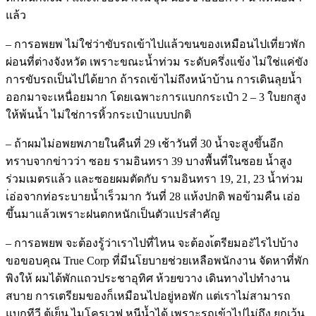
แล้ว
– การอพยพ ไม่ใช่ว่าขับรถเข้าไปแล้วขนของเหมือนไปเที่ยวพัก
ผ่อนที่ต่างจังหวัด เพราะขณะน้ำท่วม ระดับครึ่งแข้ง ไม่ใช่แค่ขัง
การขับรถเป็นไปได้ยาก ถ้ารถเข้าไม่ถึงหน้าบ้าน การเดินลุยน้ำ
ออกมาจะเหนื่อยมาก โดยเฉพาะการแบกกระเป๋า 2 – 3 ใบยกสูง
ให้พ้นน้ำ ไม่ใช่การหิ้วกระเป๋าแบบปกติ
– ถ้าผมไม่อพยพภายในคืนที่ 29 เช้าวันที่ 30 น้ำจะสูงขึ้นอีก
ทราบจากข่าวว่า ซอย รามอินทรา 39 บางพื้นที่ในซอย น้ำสูง
ร่วมเมตรแล้ว และซอยผมตัดกับ รามอินทรา 19, 21, 23 น้ำท่วม
เ่อ่อจากท่อระบายน้ำเร็วมาก วันที่ 28 แห้งปกติ พอข้ามคืน เอ่อ
ขึ้นมาแล้วเพราะฝนตกหนักเป็นตัวแปรสำคัญ
– การอพยพ จะต้องรู้ว่าเราไปที่ไหน จะต้องเ้ตรียมอะัไรไปบ้าง
ขอขอบคุณ True Corp ที่มีนโยบายช่วยเหลือพนักงาน จัดหาที่พัก
พิงให้ ผมได้พักแถวประชาอุทิศ ห้วยขวาง เดินทางไปทำงาน
สบาย การเตรียมของก็เหมือนไปอยู่หอพัก แต่เราไม่สามารถ
แบกทีวี ตู้เย็น ไมโครเวฟ หนีน้ำได้ เพราะรถเข้าไปไม่ถึง ยกเว้น