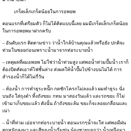
เกร็ดเล็กเกร็ดน้อยในการอพยพ
ตอนแรกที่เตรียมตัว ก็ไม่ได้คิดแบบนี้เลย ผมมีเกร็ดเล็กเกร็ดน้อย
ในการอพยพมาฝากครับ
– อันดับแรก ติดตามข่าว ว่าน้ำใกล้บ้านคุณแล้วหรือยัง ปกติจะ
ท่วมในซอยก่อนเพราะน้ำมาจากท่อระบายน้ำ
– เหตุผลที่ผมอพยพ ไม่ใช่ว่าน้ำท่วมสูง แต่พอน้ำท่วมปั๊มน้ำ เราก็
ต้องปิดคัตเอาท์ไฟชั้นล่าง ส่งผลให้น้ำปั๊มไปข้างบนไม่ได้ การ
สำรองน้ำก็ได้ไม่กี่วัน
– ห้องน้ำ การทำธุระหนัีก กดชักโครกไม่ลงแล้ว ผมทำธุระ นั่ง
บนถัง ใส่ถุงดำ ทิ้งถังขยะ กทม มาสองวันแล้ว และรถขยะ ก็ไม่
เข้ามาเก็บขยะแล้ว ดังนั้น ถ้าถังขยะล้ม ขยะก็จะลอยเกลื่อนและ
เน่า
– น้ำที่ท่วม เอ่อจากท่อระบายน้ำ ตอนแรกๆน้ำจะใส แต่พอมีฝน
ตกหนักลงมา และสีของน้ำเริ่มขุ่น น้องชายบอกว่า น้ำเหนือมา