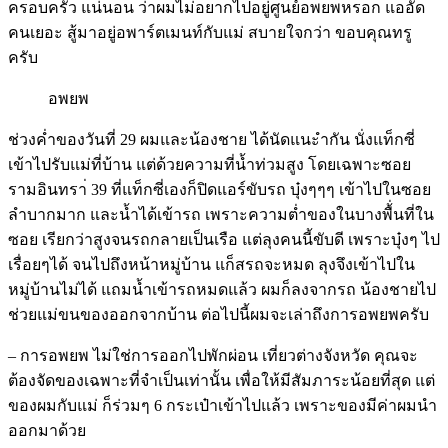
ครอบครัว แน่นอน ว่าผมไม่อยากไปอยู่ศูนย์อพยพหรอก แออัด
คนเยอะ สู้มาอยู่อพาร์ตเมนท์กับแม่ สบายใจกว่า ขอบคุณทรู
ครับ
อพยพ
ช่วงค่ำของวันที่ 29 ผมและน้องชาย ได้นัดแนะำกัน นั่งแท็กซี่
เข้าไปรับแม่ที่บ้าน แต่ด้วยความที่น้ำท่วมสูง โดยเฉพาะซอย
รามอินทรา่ 39 ที่แท็กซี่เองก็ปิดแอร์ขับรถ บุ๋งๆๆๆ เข้าไปในซอย
ลำบากมาก และน้ำได้เข้ารถ เพราะความต่ำของในบางพื้่นที่ใน
ซอย เรียกว่าสูงจนรถกลายเป็นเรือ แต่ลุงคนนี้ขับดี เพราะบุ๋งๆ ไป
เรื่อยๆได้ จนไปถึงหน้าหมู่บ้าน แก็สรถจะหมด ลุงจึงเข้าไปใน
หมู่บ้านไม่ได้ แถมน้ำเข้ารถหมดแล้ว ผมก็ลงจากรถ น้องชายไป
ช่วยแม่ขนของออกจากบ้าน ต่อไปนี้ผมจะเล่าถึงการอพยพครับ
– การอพยพ ไม่ใช่การออกไปพักผ่อน เที่ยวต่างจังหวัด คุณจะ
ต้องจัดของเฉพาะที่จำเป็นเท่านั้น เพื่อให้มีสัมภาระน้อยที่สุด แต่
ของผมกับแม่ ก็ร่วมๆ 6 กระเป๋าเข้าไปแล้ว เพราะของมีค่าผมนำ
ออกมาด้วย