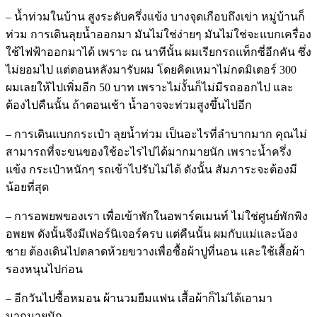
– น้ำท่วมในบ้าน สูงระดับครึ่งแข้ง บางจุดเกือบถึงเข่า หมู่บ้านก็
ท่วม การเดินลุยน้ำออกมา มันไม่ใช่ง่ายๆ มันไม่ใช่จะแบกเครื่อง
ใช้ไฟฟ้าออกมาได้ เพราะ ณ นาทีนั้น ผมเรียกรถแท็กซี่อีกคัน ซึ่ง
ไม่ยอมไป แต่ตอนหลังมารับผม โดยคิดเหมาไม่กดมิเตอร์ 300
ผมเลยให้ไปเพิ่มอีก 50 บาท เพราะไม่งั้นก็ไม่มีรถออกไป และ
ต้องไปคืนนั้น ถ้าตอนเช้า น้ำอาจจะท่วมสูงขึ้นไปอีก
– การเดินแบกกระเป๋า ลุยน้ำท่วม เป็นอะไรที่ลำบากมาก คุณไม่
สามารถที่จะขนของใช้อะไรไปได้มากมายนัก เพราะน้ำครึ่ง
แข้ง กระเป๋าหนักๆ รถเข้าไปรับไม่ได้ ดังนั้น สัมภาระจะต้องมี
น้อยที่สุด
– การอพยพของเรา เพื่อเข้าพักในอพาร์ตเมนท์ ไม่ใช่ศูนย์พักพิง
อพยพ ดังนั้นจึงมีเฟอร์นิเจอร์ครบ แต่คืนนั้น ผมกับแม่และน้อง
ชาย ต้องเดินไปตลาดห้วยขวางเพื่อซื้อผ้าปูที่นอน และใช้เสื้อผ้า
รองหนุนไปก่อน
– อีกวันไปซื้อหมอน ผ้านวมยืมแฟน เสื้อผ้าก็ไม่ได้เอามา
มากมายนัก