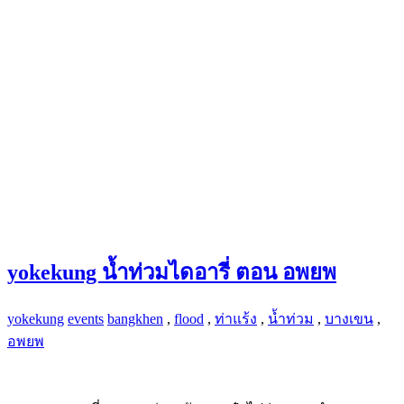
yokekung น้ำท่วมไดอารี่ ตอน อพยพ
yokekung
events
bangkhen
,
flood
,
ท่าแร้ง
,
น้ำท่วม
,
บางเขน
,
อพยพ