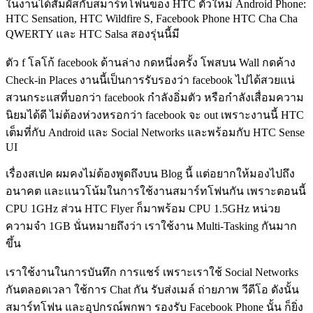
ในงานได้สัมผัสกับสมาร์ทโฟนของ HTC ตัวใหม่ Android Phone:
HTC Sensation, HTC Wildfire S, Facebook Phone HTC Cha Cha
QWERTY และ HTC Salsa สองรุ่นนี้มี
ตัว f โลโก้ facebook ด้านล่าง กดหนึ่งครั้ง โพสบน Wall กดค้าง
Check-in Places งานนี้เป็นการรับรองว่า facebook ไปได้สวยแน่
สวนกระแสที่บอกว่า facebook กำลังอิ่มตัว หรือกำลังเสื่อมความ
นิยมได้ดี ไม่ต้องห่วงหรอกว่า facebook จะ out เพราะงานนี้ HTC
เต็มที่กับ Android และ Social Networks และพร้อมกับ HTC Sense
UI
เรื่องสเปค ผมคงไม่ต้องพูดถึงบน Blog นี้ แต่อยากให้มองไปถึง
อนาคต และแนวโน้มในการใช้งานสมาร์ทโฟนกัน เพราะตอนนี้
CPU 1GHz ส่วน HTC Flyer ก็มาพร้อม CPU 1.5GHz หน่วย
ความจำ 1GB นั่นหมายถึงว่า เราใช้งาน Multi-Tasking กันมาก
ขึ้น
เราใช้งานในการบันทึก การแชร์ เพราะเราใช้ Social Networks
กันตลอดเวลา ใช้การ Chat กัน รับส่งเมล์ ถ่ายภาพ วีดีโอ ดังนั้น
สมาร์ทโฟน และอุปกรณ์พกพา รองรับ Facebook Phone นั้น ก็ยิ่ง