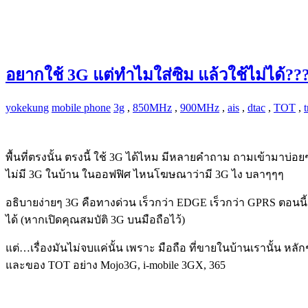
อยากใช้ 3G แต่ทำไมใส่ซิม แล้วใช้ไม่ได้??
yokekung
mobile phone
3g
,
850MHz
,
900MHz
,
ais
,
dtac
,
TOT
,
t
พื้นที่ตรงนั้น ตรงนี้ ใช้ 3G ได้ไหม มีหลายคำถาม ถามเข้ามาบ่อยๆ 
ไม่มี 3G ในบ้าน ในออฟฟิศ ไหนโฆษณาว่ามี 3G ไง บลาๆๆๆ
อธิบายง่ายๆ 3G คือทางด่วน เร็วกว่า EDGE เร็วกว่า GPRS ตอนนี้
ได้ (หากเปิดคุณสมบัติ 3G บนมือถือไว้)
แต่…เรื่องมันไม่จบแค่นั้น เพราะ มือถือ ที่ขายในบ้านเรานั้น 
และของ TOT อย่าง Mojo3G, i-mobile 3GX, 365