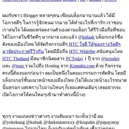
ผมกับชาว Blogger หลายๆคน เขียนบล็อกมานานแล้ว ได้มี
โอกาสดีๆ ในการรู้จักคนมากมาย ได้ทำอะไรที่เรารัก เราชอบ
เราสนใจ ได้เผยแพร่ผลงานตัวเองผ่านบล็อก ไดัรีวิวมือถือที่ชอบ
ได้โอกาสในชีวิตดีๆ มากมาย และแล้ว
@kafaak
บล็อกเกอร์ชื่อ
ดังของเมืองไทย ได้จัดกิจกรรมดีๆ
HTC ใจดี ให้ของรางวัลดีๆ
มาจัดประกวดรีวิวกัน
โดยมีมือถือ
HTC Widefire
สนับสนุนโดย
HTC Thailand
มีสมาชิกนิตยสาร
PCToday
1 ปี จาก
@pctoday
และ
@tonz
รวมไปถึง Hosting จาก
Krapalm.com
ด้วย กิจกรรม
ตรงนี้ต้องบอกก่อนว่า ผมเป็นหนึ่งในคณะกรรมการตัดสิน โดยมี
บล็อกเกอร์ชั้นแนวหน้าของเมืองไทย (ไม่ได้แนวหน้าอะไรขนาด
นั้นหรอก แต่เพราะไปงานไหนๆ ก็เจอแต่คนเดิมๆ เลยอยากจะ
เปิดโอกาสให้คนใหม่ๆเข้ามาทำตรงนี้บ้าง)
ทุกๆ งานแถลงข่าวต่างๆ งานสัมมนา จะเห็นว่ามี ผม
@yokekung @kafaak @darkmasterxxx @krapalm @papayatop
@pinnynoy ไปงานไหน ก็เจอกันแต่หน้าเดิมๆ เชื่อว่าทุกคน