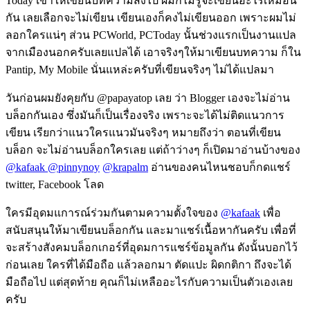
Today เขาให้เขียนบทความส่งไป ผมก็ไม่รู้จะเขียนอะไรเหมือน
กัน เลยเลือกจะไม่เขียน เขียนเองก็คงไม่เขียนออก เพราะผมไม่
ลอกใครแน่ๆ ส่วน PCWorld, PCToday นั้นช่วงแรกเป็นงานแปล
จากเมืองนอกครับเลยแปลได้ เอาจริงๆให้มาเขียนบทความ ก็ใน
Pantip, My Mobile นั่นแหล่ะครับที่เขียนจริงๆ ไม่ได้แปลมา
วันก่อนผมยังคุยกับ @papayatop เลย ว่า Blogger เองจะไม่อ่าน
บล็อกกันเอง ซึ่งมันก็เป็นเรื่องจริง เพราะจะได้ไม่ติดแนวการ
เขียน เรียกว่าแนวใครแนวมันจริงๆ หมายถึงว่า ตอนที่เขียน
บล็อก จะไม่อ่านบล็อกใครเลย แต่ถ้าว่างๆ ก็เปิดมาอ่านบ้างของ
@kafaak
@pinnynoy
@krapalm
อ่านของคนไหนชอบก็กดแชร์
twitter, Facebook โลด
ใครมีอุดมแการณ์ร่วมกันตามความตั้งใจของ
@kafaak
เพื่อ
สนับสนุนให้มาเขียนบล็อกกัน และมาแชร์เนื้อหากันครับ เพื่อที่
จะสร้างสังคมบล็อกเกอร์ที่อุดมการแชร์ข้อมูลกัน ดังนั้นบอกไว้
ก่อนเลย ใครที่ได้มือถือ แล้วลอกมา ตัดแปะ ผิดกติกา ถึงจะได้
มือถือไป แต่สุดท้าย คุณก็ไม่เหลืออะไรกับความเป็นตัวเองเลย
ครับ