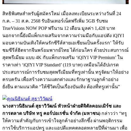
สิทธิพิเศษสำหรับผู้สมัครใหม่ เมื่อลงทะเบียนระหว่างวันที่ 24
ก.ค. – 31 ส.ค. 2568 รับอินเทอร์เน็ตฟรีเพิ่ม 5GB รับชม
TrueVisions NOW POP ฟรีนาน 12 เดือน มูลค่า 1,428 บาท
นอกจากนี้ยังมีแพ็กเกจเสริมจากความร่วมมือกับแอปดัง iQIYI
มอบความบันเทิงให้คนรักซีรีส์สายเอเชียนเป็นครั้งแรก’ ให้รับ
ชมซีรีส์ฮิตจากจีนพร้อมพากย์ไทย ได้ก่อนใคร ด้วยประสบการณ์
สุดพรีเมียม แบบ 4K กับแพ็กเกจเสริม ‘iQIYI VIP Premium’ ใน
ราคาเท่า ‘iQIYI VIP Standard’ (119 บาท) เหมือนได้อัปเกรด
ประสบการณ์การรับชมสุดพรีเมียมที่ทรูเท่านั้น ทรูจัดมาให้อย่าง
ครบครัน เพื่อสร้างความแตกต่างและรักษาฐานลูกค้าอย่าง
ยั่งยืน ตามแนวคิด “ให้ชีวิตเป็นเรื่องบันเทิง ต้องที่ทรูเท่านั้น”
นางสาวนิธิมนต์ สุธาวิวัฒน์ หัวหน้าฝ่ายดิจิตัลคอมเมิร์ซ และ
การตลาด บริษัท ทรู คอร์ปอเรชั่น จำกัด (มหาชน)
กล่าวว่า “ทรู
ให้ความสำคัญกับการเข้าใจลูกค้าอย่างลึกซึ้ง ผ่านพฤติกรรม
การใช้บริการแอปทรู และแอปดีแทคตลอดหลายปีที่ผ่านมา เพื่อ