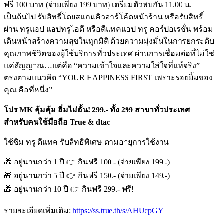
ฟรี 100 บาท (จ่ายเพียง 199 บาท) เตรียมตัวพบกัน 11.00 น.
เป็นต้นไป รับสิทธิ์โดยสแกนคิวอาร์โค้ดหน้าร้าน หรือรับสิทธิ์
ผ่าน ทรูแอป แอปทรูไอดี หรือดีแทคแอป ทรู คอร์ปอเรชั่น พร้อม
เดินหน้าสร้างความสุขในทุกมิติ ด้วยความมุ่งมั่นในการยกระดับ
คุณภาพชีวิตของผู้ใช้บริการทั่วประเทศ ผ่านการเชื่อมต่อที่ไม่ใช่
แค่สัญญาณ…แต่คือ “ความเข้าใจและความใส่ใจที่แท้จริง”
ตรงตามแนวคิด “YOUR HAPPINESS FIRST เพราะรอยยิ้มของ
คุณ คือที่หนึ่ง”
โปร MK คุ้มคุ้ม อิ่มไม่อั้น! 299.- ทั้ง 299 สาขาทั่วประเทศ
สำหรับคนใช้มือถือ True & dtac
ใช้ซิม ทรู ดีแทค รับสิทธิพิเศษ ตามอายุการใช้งาน
🎁 อยู่นานกว่า 1 ปี 👉 กินฟรี 100.- (จ่ายเพียง 199.-)
🎁 อยู่นานกว่า 5 ปี 👉 กินฟรี 150.- (จ่ายเพียง 149.-)
🎁 อยู่นานกว่า 10 ปี 👉 กินฟรี 299.- ฟรี!
รายละเอียดเพิ่มเติม:
https://ss.true.th/s/AHUcpGY