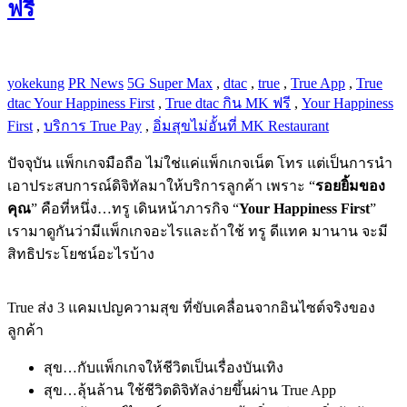
ฟรี
yokekung
PR News
5G Super Max
,
dtac
,
true
,
True App
,
True
dtac Your Happiness First
,
True dtac กิน MK ฟรี
,
Your Happiness
First
,
บริการ True Pay
,
อิ่มสุขไม่อั้นที่ MK Restaurant
ปัจจุบัน แพ็กเกจมือถือ ไม่ใช่แค่แพ็กเกจเน็ต โทร แต่เป็นการนำ
เอาประสบการณ์ดิจิทัลมาให้บริการลูกค้า เพราะ “
รอยยิ้มของ
คุณ
” คือที่หนึ่ง…ทรู เดินหน้าภารกิจ “
Your Happiness First
”
เรามาดูกันว่ามีแพ็กเกจอะไรและถ้าใช้ ทรู ดีแทค มานาน จะมี
สิทธิประโยชน์อะไรบ้าง
True ส่ง 3 แคมเปญความสุข ที่ขับเคลื่อนจากอินไซต์จริงของ
ลูกค้า
สุข…กับแพ็กเกจให้ชีวิตเป็นเรื่องบันเทิง
สุข…ลุ้นล้าน ใช้ชีวิตดิจิทัลง่ายขึ้นผ่าน True App