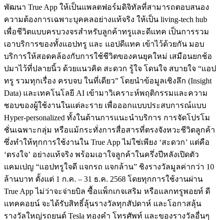
พัฒนา True App ให้เป็นแพลตฟอร์มดิจิทัลที่สามารถตอบสนอง
ความต้องการเฉพาะบุคคลอย่างแท้จริง ให้เป็น living-tech hub
เพื่อชีวิตแบบครบวงจรสำหรับลูกค้าทรูและดีแทค เป็นการรวม
เอาบริการของทั้งแอปทรู และ แอปดีแทค เข้าไว้ด้วยกัน มอบ
บริการให้สอดคล้องกับการใช้ชีวิตของคนยุคใหม่ เสมือนยกช้อ
ปมาไว้ที่ปลายนิ้ว ด้วยแนวคิด สะดวก รู้ใจ โดนใจ สบายใจ “แอป
ทรู รวมทุกเรื่อง ครบจบ ในที่เดียว” โดยนำข้อมูลเชิงลึก (Insight
Data) และเทคโนโลยี AI เข้ามาวิเคราะห์พฤติกรรมและความ
ชอบของผู้ใช้งานในแต่ละราย เพื่อออกแบบประสบการณ์แบบ
Hyper-personalized ทั้งในด้านการแนะนำบริการ การจัดโปรโม
ชั่นเฉพาะกลุ่ม หรือแม้กระทั่งการสื่อสารที่ตรงจังหวะชีวิตลูกค้า
ซึ่งทำให้ทุกการใช้งานใน True App ไม่ใช่เพียง ‘สะดวก’ แต่คือ
‘ตรงใจ’ อย่างแท้จริง พร้อมเอาใจลูกค้าในครึ่งปีหลังเปิดตัว
แคมเปญ “แอปทรูใจดี แจกรถ แจกล้าน” ชิงรางวัลมูลค่ากว่า 10
ล้านบาท ตั้งแต่ 1 ก.ค. – 31 ธ.ค. 2568 โดยทุกการใช้งานผ่าน
True App ไม่ว่าจะจ่ายบิล ซื้อแพ็กเกจเสริม หรือแลกทรูพอยท์ ดี
แทคคอยน์ จะได้รับสิทธิ์ลุ้นรางวัลทุกสัปดาห์ และโอกาสลุ้น
รางวัลใหญ่รถยนต์ Tesla ทองคำ โทรศัพท์ และของรางวัลอื่นๆ