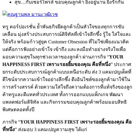
สุข…กับเซอร์ไพรส์ ขอบคุณลูกค้า ยิ่งอยู่นาน ยิ่งรักกัน
ทรู คอร์ปอเรชั่น ย้ำพันธกิจยึดลูกค้าเป็นหัวใจของทุกการขับ
เคลื่อน มุ่งสร้างประสบการณ์ดิจิทัลที่เข้าใจลึกซึ้ง รู้ใจ ใส่ใจและ
ให้จริง พร้อมก้าวสู่ยุค Customer Obsession ที่ไม่ใช่เพียงแนวคิด
แต่คือการฟังอย่างเข้าใจ เข้าถึง และลงมือทำอย่างจริงใจเพื่อ
มอบความสุขในทุกช่วงเวลาของลูกค้า ผ่านภารกิจ “
YOUR
HAPPINESS FIRST เพราะรอยยิ้มของคุณ คือที่หนึ่ง
” ประกาศ
ยกระดับประสบการณ์ลูกค้าแบบเหนือระดับ ส่ง 3 แคมเปญเด็ดที่
ดีไซน์จากความเข้าใจอย่างลึกซึ้ง ดึงอินไซต์ของลูกค้ามาใช้ใน
การสร้างสรรค์ ด้วยความใส่ใจถึงความต้องการที่แท้จริงของลูก
ค้าทรูและดีแทคทั่วประเทศ ทั้งการออกแบบแพ็กเกจ พัฒนา
แพลตฟอร์มดิจิทัล และกิจกรรมขอบคุณลูกค้าพร้อมมอบสิทธิ
พิเศษตลอดทั้งปี
ภารกิจ “
YOUR HAPPINESS FIRST เพราะรอยยิ้มของคุณ คือ
ที่หนึ่ง
” ส่งมอบ 3 แคมเปญความสุข ได้แก่