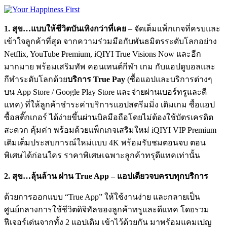
1. สุข…แบบให้ชีวิตบันเทิงกว่าที่เคย
– จัดเต็มแพ็กเกจที่ครบและ
เข้าใจลูกค้าที่สุด จากความร่วมมือกับพันธมิตรระดับโลกอย่าง
Netflix, YouTube Premium, iQIYI True Visions Now และอีก
มากมาย พร้อมเสริมทัพ คอนเทนต์กีฬา เกม กับแอปดูบอลและ
กีฬาระดับโลกด้วย
บริการ True Pay
(ซื้อแอปและบริการต่างๆ
บน App Store / Google Play Store และจ่ายผ่านเบอร์ทรูและดี
แทค) ที่ให้ลูกค้าชำระค่าบริการแอปสตรีมมิ่ง เติมเกม ซื้อแอป
ซื้อสติ๊กเกอร์ ได้ง่ายขึ้นผ่านบิลมือถือโดยไม่ต้องใช้บัตรเครดิต
สะดวก คุ้มค่า พร้อมด้วยแพ็กเกจเสริมใหม่ iQIYI VIP Premium
เติมเต็มประสบการณ์ใหม่แบบ 4K พร้อมรับชมตอนจบ ตอน
พิเศษได้ก่อนใคร ราคาพิเศษเฉพาะลูกค้าทรุดีแทคเท่านั้น
2. สุข…ลุ้นล้าน ผ่าน True App – แอปเดียวจบครบทุกบริการ
ด้วยการออกแบบ “True App” ให้ใช้งานง่าย และกลายเป็น
ศูนย์กลางการใช้ชีวิตดิจิทัลของลูกค้าทรูและดีแทค โดยรวม
ฟีเจอร์เด่นจากทั้ง 2 แอปเดิม เข้าไว้ด้วยกัน มาพร้อมแคมเปญ