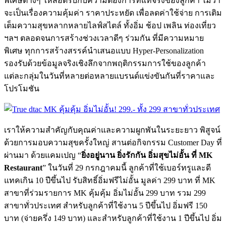
พิเศษต่างๆ ให้สอดรับกับความต้องการที่แท้จริงของลูกค้า ไม่ว่า
จะเป็นเรื่องความคุ้มค่า ราคาประหยัด เพื่อลดค่าใช้จ่าย การเติม
เต็มความสุขหลากหลายไลฟ์สไตล์ ทั้งอิ่ม ช้อป เพลิน ท่องเที่ยว
ฯลฯ ตลอดจนการสร้างช่วงเวลาดีๆ ร่วมกัน ที่มีความหมาย
พิเศษ ทุกการสร้างสรรค์นำเสนอแบบ Hyper-Personalization
รองรับด้วยข้อมูลจริงเชิงลึกจากพฤติกรรมการใช้ของลูกค้า
แต่ละกลุ่มในวันที่หลายต่อหลายแบรนด์แข่งขันกันที่ราคาและ
โปรโมชัน
เราให้ความสำคัญกับคุณค่าและความผูกพันในระยะยาว พิสูจน์
ด้วยการมอบความสุขครั้งใหญ่ สานต่อกิจกรรม Customer Day ที่
ผ่านมา ด้วยแคมเปญ “
ยิ่งอยู่นาน ยิ่งรักกัน อิ่มสุขไม่อั้น ที่ MK
Restaurant
” ในวันที่ 29 กรกฎาคมนี้ ลูกค้าที่ใช้เบอร์ทรูและดี
แทคเกิน 10 ปีขึ้นไป รับสิทธิ์อิ่มฟรีไม่อั้น มูลค่า 299 บาท ที่ MK
สาขาที่ร่วมรายการ MK คุ้มคุ้ม อิ่มไม่อั้น 299 บาท รวม 299
สาขาทั่วประเทศ สำหรับลูกค้าที่ใช้งาน 5 ปีขึ้นไป อิ่มฟรี 150
บาท (จ่ายครึ่ง 149 บาท) และสำหรับลูกค้าที่ใช้งาน 1 ปีขึ้นไป อิ่ม