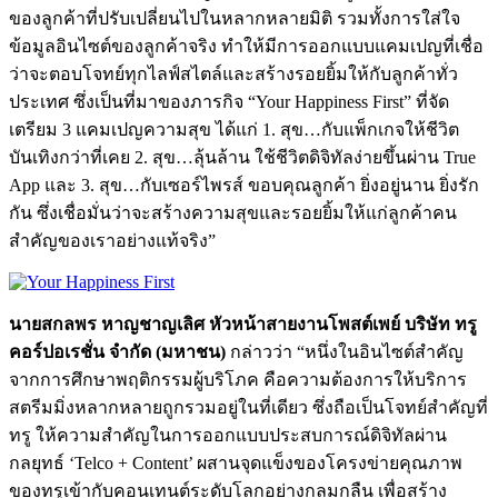
ของลูกค้าที่ปรับเปลี่ยนไปในหลากหลายมิติ รวมทั้งการใส่ใจ
ข้อมูลอินไซต์ของลูกค้าจริง ทำให้มีการออกแบบแคมเปญที่เชื่อ
ว่าจะตอบโจทย์ทุกไลฟ์สไตล์และสร้างรอยยิ้มให้กับลูกค้าทั่ว
ประเทศ ซึ่งเป็นที่มาของภารกิจ “Your Happiness First” ที่จัด
เตรียม 3 แคมเปญความสุข ได้แก่ 1. สุข…กับแพ็กเกจให้ชีวิต
บันเทิงกว่าที่เคย 2. สุข…ลุ้นล้าน ใช้ชีวิตดิจิทัลง่ายขึ้นผ่าน True
App และ 3. สุข…กับเซอร์ไพรส์ ขอบคุณลูกค้า ยิ่งอยู่นาน ยิ่งรัก
กัน ซึ่งเชื่อมั่นว่าจะสร้างความสุขและรอยยิ้มให้แก่ลูกค้าคน
สำคัญของเราอย่างแท้จริง”
นายสกลพร หาญชาญเลิศ หัวหน้าสายงานโพสต์เพย์ บริษัท ทรู
คอร์ปอเรชั่น จำกัด (มหาชน)
กล่าวว่า “หนึ่งในอินไซต์สำคัญ
จากการศึกษาพฤติกรรมผู้บริโภค คือความต้องการให้บริการ
สตรีมมิ่งหลากหลายถูกรวมอยู่ในที่เดียว ซึ่งถือเป็นโจทย์สำคัญที่
ทรู ให้ความสำคัญในการออกแบบประสบการณ์ดิจิทัลผ่าน
กลยุทธ์ ‘Telco + Content’ ผสานจุดแข็งของโครงข่ายคุณภาพ
ของทรูเข้ากับคอนเทนต์ระดับโลกอย่างกลมกลืน เพื่อสร้าง