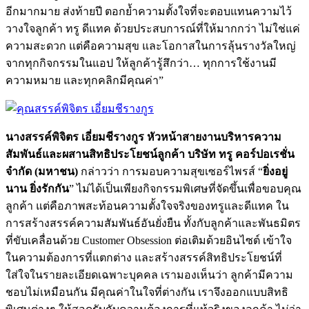
อีกมากมาย ส่งท้ายปี ตอกย้ำความตั้งใจที่จะตอบแทนความไว้
วางใจลูกค้า ทรู ดีแทค ด้วยประสบการณ์ที่ให้มากกว่า ไม่ใช่แค่
ความสะดวก แต่คือความสุข และโอกาสในการลุ้นรางวัลใหญ่
จากทุกกิจกรรมในแอป ให้ลูกค้ารู้สึกว่า… ทุกการใช้งานมี
ความหมาย และทุกคลิกมีคุณค่า”
นางสรรค์พิจิตร เอี่ยมชีรางกูร หัวหน้าสายงานบริหารความ
สัมพันธ์และผสานสิทธิประโยชน์ลูกค้า บริษัท ทรู คอร์ปอเรชั่น
จำกัด (มหาชน)
กล่าวว่า การมอบความสุขเซอร์ไพรส์ “
ยิ่งอยู่
นาน ยิ่งรักกัน
” ไม่ได้เป็นเพียงกิจกรรมพิเศษที่จัดขึ้นเพื่อขอบคุณ
ลูกค้า แต่คือภาพสะท้อนความตั้งใจจริงของทรูและดีแทค ใน
การสร้างสรรค์ความสัมพันธ์อันยั่งยืน ทั้งกับลูกค้าและพันธมิตร
ที่ขับเคลื่อนด้วย Customer Obsession ต่อเติมด้วยอินไซต์ เข้าใจ
ในความต้องการที่แตกต่าง และสร้างสรรค์สิทธิประโยชน์ที่
ใส่ใจในรายละเอียดเฉพาะบุคคล เรามองเห็นว่า ลูกค้ามีความ
ชอบไม่เหมือนกัน มีคุณค่าในใจที่ต่างกัน เราจึงออกแบบสิทธิ