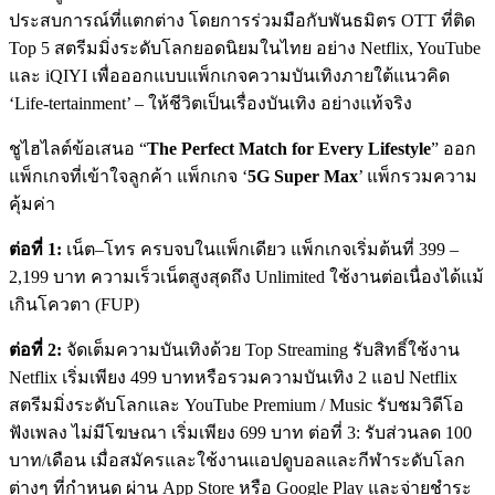
ประสบการณ์ที่แตกต่าง โดยการร่วมมือกับพันธมิตร OTT ที่ติด
Top 5 สตรีมมิ่งระดับโลกยอดนิยมในไทย อย่าง Netflix, YouTube
และ iQIYI เพื่อออกแบบแพ็กเกจความบันเทิงภายใต้แนวคิด
‘Life-tertainment’ – ให้ชีวิตเป็นเรื่องบันเทิง อย่างแท้จริง
ชูไฮไลต์ข้อเสนอ “
The Perfect Match for Every Lifestyle
” ออก
แพ็กเกจที่เข้าใจลูกค้า แพ็กเกจ ‘
5G Super Max
’ แพ็กรวมความ
คุ้มค่า
ต่อที่ 1:
เน็ต–โทร ครบจบในแพ็กเดียว แพ็กเกจเริ่มต้นที่ 399 –
2,199 บาท ความเร็วเน็ตสูงสุดถึง Unlimited ใช้งานต่อเนื่องได้แม้
เกินโควตา (FUP)
ต่อที่ 2:
จัดเต็มความบันเทิงด้วย Top Streaming รับสิทธิ์ใช้งาน
Netflix เริ่มเพียง 499 บาทหรือรวมความบันเทิง 2 แอป Netflix
สตรีมมิ่งระดับโลกและ YouTube Premium / Music รับชมวิดีโอ
ฟังเพลง ไม่มีโฆษณา เริ่มเพียง 699 บาท ต่อที่ 3: รับส่วนลด 100
บาท/เดือน เมื่อสมัครและใช้งานแอปดูบอลและกีฬาระดับโลก
ต่างๆ ที่กำหนด ผ่าน App Store หรือ Google Play และจ่ายชำระ