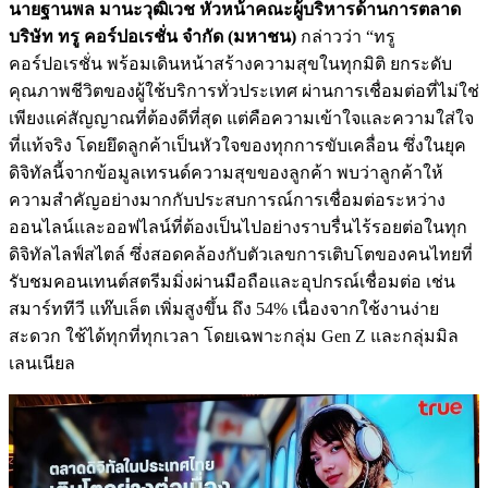
นายฐานพล มานะวุฒิเวช หัวหน้าคณะผู้บริหารด้านการตลาด
บริษัท ทรู คอร์ปอเรชั่น จำกัด (มหาชน)
กล่าวว่า “ทรู
คอร์ปอเรชั่น พร้อมเดินหน้าสร้างความสุขในทุกมิติ ยกระดับ
คุณภาพชีวิตของผู้ใช้บริการทั่วประเทศ ผ่านการเชื่อมต่อที่ไม่ใช่
เพียงแค่สัญญาณที่ต้องดีที่สุด แต่คือความเข้าใจและความใส่ใจ
ที่แท้จริง โดยยึดลูกค้าเป็นหัวใจของทุกการขับเคลื่อน ซึ่งในยุค
ดิจิทัลนี้จากข้อมูลเทรนด์ความสุขของลูกค้า พบว่าลูกค้าให้
ความสำคัญอย่างมากกับประสบการณ์การเชื่อมต่อระหว่าง
ออนไลน์และออฟไลน์ที่ต้องเป็นไปอย่างราบรื่นไร้รอยต่อในทุก
ดิจิทัลไลฟ์สไตล์ ซึ่งสอดคล้องกับตัวเลขการเติบโตของคนไทยที่
รับชมคอนเทนต์สตรีมมิ่งผ่านมือถือและอุปกรณ์เชื่อมต่อ เช่น
สมาร์ททีวี แท๊บเล็ต เพิ่มสูงขึ้น ถึง 54% เนื่องจากใช้งานง่าย
สะดวก ใช้ได้ทุกที่ทุกเวลา โดยเฉพาะกลุ่ม Gen Z และกลุ่มมิล
เลนเนียล