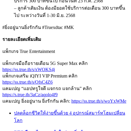
บริการ 300 บาทขึ้นไป ก่อนวันที่ 23 ก.ค. 2568​
– ลูกค้าเติมเงิน ต้องมียอดใช้บริการต่อเดือน 300 บาทขึ้น
ไป ระหว่างวันที่ 1-30 มิ.ย. 2568​
#ยิ่งอยู่นานยิ่งรักกัน #Truexdtac #MK
รายละเอียดเพิ่มเติม
แพ็กเกจ True Entertainment
แพ็กเกจมือถือรายเดือน 5G Super Max คลิก
https://ss.true.th/s/xWOKS4j
แพ็กเกจเสริม iQIYI VIP Premium คลิก
https://ss.true.th/s/OfsC4Z6
แคมเปญ “แอปทรูใจดี แจกรถ แจกล้าน” คลิก
https://s.true.th/3aCz/aqolo4f9
แคมเปญ ยิ่งอยู่นาน ยิ่งรักกัน คลิก:
https://ss.true.th/s/woYxWMe
ปลดล็อกชีวิตให้ง่ายขึ้นด้วย 4 อุปกรณ์สมาร์ทโฮมเปลี่ยน
โลก