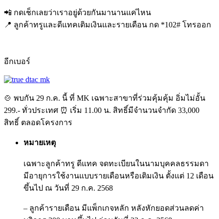
📲 กดเช็กเลยว่าเราอยู่ด้วยกันมานานแค่ไหน
📍 ลูกค้าทรูและดีแทคเติมเงินและรายเดือน กด *102# โทรออก
อีกเบอร์
🍲 พบกัน 29 ก.ค. นี้ ที่ MK เฉพาะสาขาที่ร่วมคุ้มคุ้ม อิ่มไม่อั้น
299.- ทั่วประเทศ ⏰ เริ่ม 11.00 น. สิทธิ์มีจำนวนจำกัด 33,000
สิทธิ์ ตลอดโครงการ
หมายเหตุ
เฉพาะลูกค้าทรู ดีแทค จดทะเบียนในนามบุคคลธรรมดา
มีอายุการใช้งานแบบรายเดือนหรือเติมเงิน ตั้งแต่ 12 เดือน
ขึ้นไป ณ วันที่ 29 ก.ค. 2568​
– ลูกค้ารายเดือน มีแพ็กเกจหลัก หลังหักยอดส่วนลดค่า