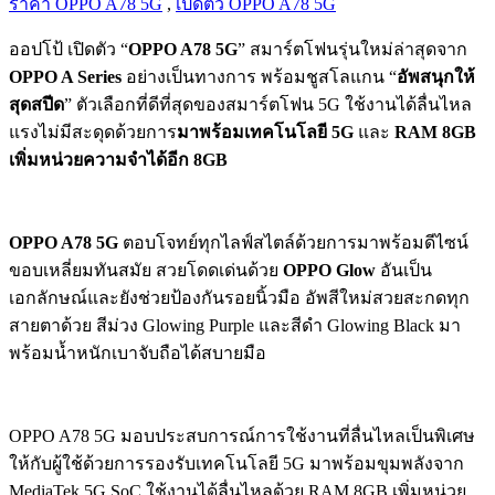
ราคา OPPO A78 5G
,
เปิดตัว OPPO A78 5G
ออปโป้ เปิดตัว “
OPPO A78 5G
” สมาร์ตโฟนรุ่นใหม่ล่าสุดจาก
OPPO A Series
อย่างเป็นทางการ พร้อมชูสโลแกน “
อัพสนุกให้
สุดสปีด
” ตัวเลือกที่ดีที่สุดของสมาร์ตโฟน 5G ใช้งานได้ลื่นไหล
แรงไม่มีสะดุดด้วยการ
มาพร้อมเทคโนโลยี 5G
และ
RAM 8GB
เพิ่มหน่วยความจำได้อีก 8GB
OPPO A78 5G
ตอบโจทย์ทุกไลฟ์สไตล์ด้วยการมาพร้อมดีไซน์
ขอบเหลี่ยมทันสมัย สวยโดดเด่นด้วย
OPPO Glow
อันเป็น
เอกลักษณ์และยังช่วยป้องกันรอยนิ้วมือ อัพสีใหม่สวยสะกดทุก
สายตาด้วย สีม่วง Glowing Purple และสีดำ Glowing Black มา
พร้อมน้ำหนักเบาจับถือได้สบายมือ
OPPO A78 5G มอบประสบการณ์การใช้งานที่ลื่นไหลเป็นพิเศษ
ให้กับผู้ใช้ด้วยการรองรับเทคโนโลยี 5G มาพร้อมขุมพลังจาก
MediaTek 5G SoC ใช้งานได้ลื่นไหลด้วย RAM 8GB เพิ่มหน่วย