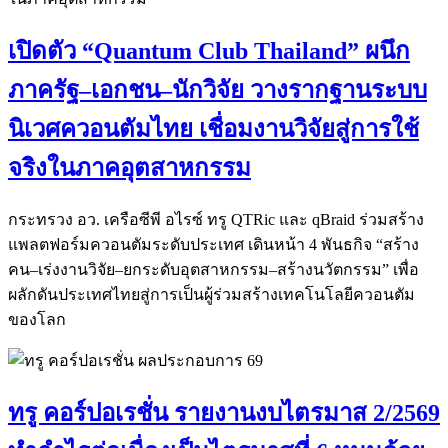
เปิดตัว “Quantum Club Thailand” ผนึก
ภาครัฐ–เอกชน–นักวิจัย วางรากฐานระบบ
นิเวศควอนตัมไทย เชื่อมงานวิจัยสู่การใช้
จริงในภาคอุตสาหกรรม
กระทรวง อว. เครือซีพี อไรซ์ ทรู QTRic และ qBraid ร่วมสร้าง
แพลตฟอร์มควอนตัมระดับประเทศ เดินหน้า 4 พันธกิจ “สร้าง
คน–เร่งงานวิจัย–ยกระดับอุตสาหกรรม–สร้างนวัตกรรม” เพื่อ
ผลักดันประเทศไทยสู่การเป็นผู้ร่วมสร้างเทคโนโลยีควอนตัม
ของโลก
ทรู คอร์ปอเรชั่น รายงานงบไตรมาส 2/2569