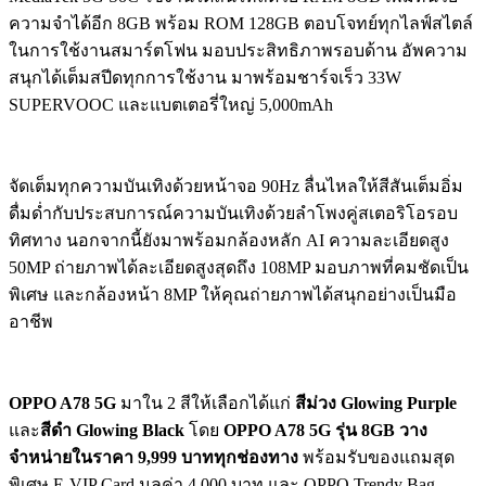
ความจำได้อีก 8GB พร้อม ROM 128GB ตอบโจทย์ทุกไลฟ์สไตล์
ในการใช้งานสมาร์ตโฟน มอบประสิทธิภาพรอบด้าน อัพความ
สนุกได้เต็มสปีดทุกการใช้งาน มาพร้อมชาร์จเร็ว 33W
SUPERVOOC และแบตเตอรี่ใหญ่ 5,000mAh
จัดเต็มทุกความบันเทิงด้วยหน้าจอ 90Hz ลื่นไหลให้สีสันเต็มอิ่ม
ดื่มด่ำกับประสบการณ์ความบันเทิงด้วยลำโพงคู่สเตอริโอรอบ
ทิศทาง นอกจากนี้ยังมาพร้อมกล้องหลัก AI ความละเอียดสูง
50MP ถ่ายภาพได้ละเอียดสูงสุดถึง 108MP มอบภาพที่คมชัดเป็น
พิเศษ และกล้องหน้า 8MP ให้คุณถ่ายภาพได้สนุกอย่างเป็นมือ
อาชีพ
OPPO A78 5G
มาใน 2 สีให้เลือกได้แก่
สีม่วง Glowing Purple
และ
สีดำ Glowing Black
โดย
OPPO A78 5G รุ่น 8GB วาง
จำหน่ายในราคา 9,999 บาททุกช่องทาง
พร้อมรับของแถมสุด
พิเศษ E-VIP Card มูลค่า 4,000 บาท และ OPPO Trendy Bag