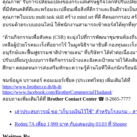
คุณภาพ’ รับการเปลี่ยนแปลงของกระแสเศรษฐกิจโลกที่ปรับเปลี่ย
ที่มีทัศนคติที่ดีและพร้อมจะเปลี่ยนเพื่อสิ่งที่ดีกว่าและยินดีร่ว
คุณภาพใบแบบ multi task skill สร้าง mind set ที่ดี คิดนอกกรอบ 
อบรมด้วยระบบออนไลน์ ให้พนักงานสามารถเข้าคอร์สได้ทุกที่ทุ
“ด้านกิจกรรมเพื่อสังคม (CSR) จะมุ่งไปที่การพัฒนาชุมชนท้องถิ่
เหลือผู้ป่วยโรคมะเร็งที่อยากไร้ ในมูลนิธิรามาธิบดี กองทุนมะ
อนุรักษ์และฟื้นฟูธรรมชาติป่าชายเลน” ที่บริษัทฯ ได้ทำต่อเนื่
ปรับเปลี่ยนรูปแบบการจัดกิจกรรมบ้างและยังคงเป้าหมายไว้ดังเ
ศึกษา ตลอดจนการส่งเสริมทักษะความรู้ด้านไอทีให้แก่นักเรียนนัก
ชมข้อมูล บราเดอร์ คอมเมอร์เชี่ยล (ประเทศไทย) เพิ่มเติมได้ที่
https://www.brother.co.th/th-th
https://www.facebook.com/BrotherCommercialThailand/
สอบถามเพิ่มเติมได้ที่
Brother Contact Center
☎ 0-2665-7777
เล่าประสบการณ์ ขอ “เก็บวงเงินไว้ใช้” สำหรับโรงแรม – ส
Redmi 7A เพียง 1,999 บาท กับแคมเปญ 03.03 ที่ Shopee
Written By