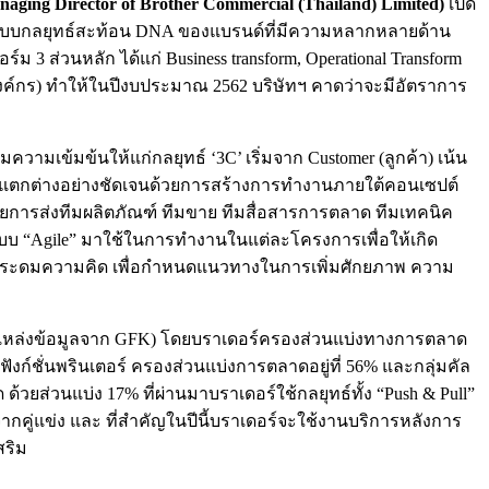
aging Director of Brother Commercial (Thailand) Limited)
เปิด
รูปแบบกลยุทธ์สะท้อน DNA ของแบรนด์ที่มีความหลากหลายด้าน
ม 3 ส่วนหลัก ได้แก่ Business transform, Operational Transform
ตัวองค์กร) ทำให้ในปีงบประมาณ 2562 บริษัทฯ คาดว่าจะมีอัตราการ
ามเข้มข้นให้แก่กลยุทธ์ ‘3C’ เริ่มจาก Customer (ลูกค้า) เน้น
นความแตกต่างอย่างชัดเจนด้วยการสร้างการทำงานภายใต้คอนเซปต์
้วยการส่งทีมผลิตภัณฑ์ ทีมขาย ทีมสื่อสารการตลาด ทีมเทคนิค
ระบบ “Agile” มาใช้ในการทำงานในแต่ละโครงการเพื่อให้เกิด
าระดมความคิด เพื่อกำหนดแนวทางในการเพิ่มศักยภาพ ความ
กชิป (แหล่งข้อมูลจาก GFK) โดยบราเดอร์ครองส่วนแบ่งทางการตลาด
ิฟังก์ชั่นพรินเตอร์ ครองส่วนแบ่งการตลาดอยู่ที่ 56% และกลุ่มคัล
 ด้วยส่วนแบ่ง 17% ที่ผ่านมาบราเดอร์ใช้กลยุทธ์ทั้ง “Push & Pull”
กคู่แข่ง และ ที่สำคัญในปีนี้บราเดอร์จะใช้งานบริการหลังการ
สริม