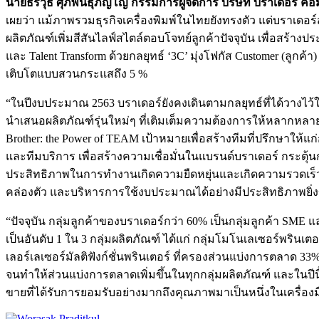
นายธีรวุธ ศุภพันธุ์ภิญโญ กรรมการผู้จัดการ บริษัท บราเดอร์ คอ
เผยว่า แม้ภาพรวมธุรกิจเครื่องพิมพ์ในไทยยังทรงตัว แต่บราเด
ผลิตภัณฑ์เพิ่มสีสันไลฟ์สไตล์ตอบโจทย์ลูกค้าปัจจุบัน เพื่อสร้างปร
และ Talent Transform ด้วยกลยุทธ์ ‘3C’ มุ่งโฟกัส Customer (ลู
เติบโตแบบสวนกระแสถึง 5 %
“ในปีงบประมาณ 2563 บราเดอร์ยังคงเดินตามกลยุทธ์ที่ได้วางไว้ใน
นำเสนอผลิตภัณฑ์รุ่นใหม่ๆ ที่เติมเต็มความต้องการให้หลากหลายย
Brother: the Power of TEAM เป้าหมายเพื่อสร้างทีมที่ปรึกษาใ
และทีมบริการ เพื่อสร้างความเชื่อมั่นในแบรนด์บราเดอร์ กระตุ
ประสิทธิภาพในการทำงานเกิดความยืดหยุ่นและเกิดความรวดเร
คล่องตัว และบริหารการใช้งบประมาณได้อย่างมีประสิทธิภาพยิ่งขึ้
“ปัจจุบัน กลุ่มลูกค้าของบราเดอร์กว่า 60% เป็นกลุ่มลูกค้า SM
เป็นอันดับ 1 ใน 3 กลุ่มผลิตภัณฑ์ ได้แก่ กลุ่มโมโนเลเซอร์พรินเต
เลอร์เลเซอร์มัลติฟังก์ชั่นพรินเตอร์ ที่ครองส่วนแบ่งการตลาด 33% 
จนทำให้ส่วนแบ่งการตลาดเพิ่มขึ้นในทุกกลุ่มผลิตภัณฑ์ และในปีน
ขายที่ได้รับการยอมรับอย่างมากถึงคุณภาพมาเป็นหนึ่งในเครื่องมือเ