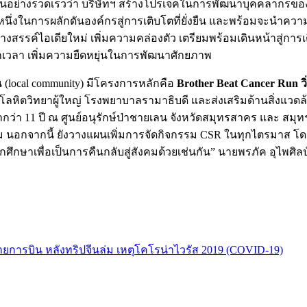
นอย่างรวดเร็วว่า บริษัทฯ สร้างโปรเจคในการพัฒนาบุคคลากรของอ
มเป็นหนึ่งในการผลักดันองค์กรสู่การเติบโตที่ยั่งยืน และพร้อมจะนำคว
สร้างสรรค์ไอเดียใหม่ เพิ่มความคล่องตัว เตรียมพร้อมเดินหน้าสู่กา
กเวลา เพิ่มความยืดหยุ่นในการพัฒนาศักยภาพ
น (local community) มีโครงการหลักคือ
Brother Beat Cancer Run วิ่
เร็งโลหิตวิทยาผู้ใหญ่ โรงพยาบาลรามาธิบดี และส่งเสริมด้านสิ่งแ
องมากว่า 11 ปี ณ ศูนย์อนุรักษ์ป่าชายเลน จังหวัดสมุทรสาคร และ 
ดิม นอกจากนี้ ยังวางแผนเพิ่มการจัดกิจกรรม CSR ในทุกไตรมาส โ
ศึกษาเพื่อเป็นการคืนกลับสู่สังคมด้วยเช่นกัน” นายพรภัค อุไพศิล
ายการบิน หลังทริปจีนล่ม เหตุโคโรน่าไวรัส 2019 (COVID-19)