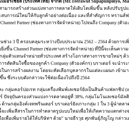
มเมอร์เชี่ยล (ประเทศไทย) จำกัด (Mr.Teerawut Supapunpinyo, Man
อร์สามารถสร้างส่วนแบ่งทางการตลาดให้เติบโตเพิ่มขึ้น หลังปรับ
ะสบการณ์ใหม่ให้กับลูกค้าอย่างต่อเนื่อง และที่สำคัญการ ทรานส์ฟอร์
กค้า) Channel Partner (ช่องทางการจัดจำหน่าย) ไปจนถึง Company (
ช่วง 3 ปี ครอบคลุมระหว่างปีงบประมาณ 2562 – 2564 ด้วยการเพิ่มคว
ิ่งขึ้น Channel Partner (ช่องทางการจัดจำหน่าย) ที่ปีนี้จะเห็
ห้แก่กลุ่มตัวแทนจำหน่ายทั่วประเทศ สร้างโอกาสทางการขายใหม่ๆ ด
้นการตัดสินใจซื้อของลูกค้า Company (ตัวองค์กร) บราเดอร์ จะนำ
็วในการสร้างผลงาน โดยจะคัดเลือกบุคลากรในแต่ละแผนก เข้าม
น ซึ่งระบบดังกล่าวจะใช้ต่อเนื่องไปถึงปี 2564
E และ กลุ่มคอร์ปอเรท กลุ่มเครื่องพิมพ์เลเซอร์ยังเป็นสินค้าแฟล
อร์ ปัจจุบันครองส่วนแบ่งการตลาดอยู่ที่ 38%, กลุ่มโมโนเลเซอร์มัลต
ด้านกลุ่มอิงค์เจทพรินเตอร์ บราเดอร์ยังเกาะกลุ่ม 1 ใน 3 ผู้นำตลาด
ี้จะเพิ่มสีสรรในการทำตลาดรูปแบบใหม่เพื่อให้เกิดความแตกต่างจา
พื่อเพิ่มรายได้ให้บริษัทฯ ด้วย” นายธีรวุธ ศุภพันธุ์ภิญโญ กล่าวเ