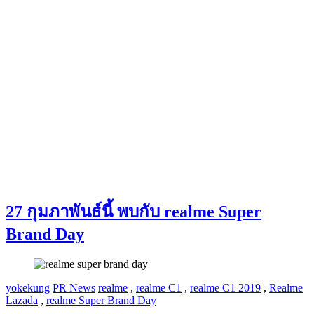
27 กุมภาพันธ์นี้ พบกับ realme Super
Brand Day
yokekung
PR News
realme
,
realme C1
,
realme C1 2019
,
Realme
Lazada
,
realme Super Brand Day