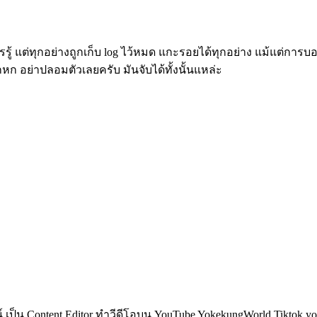
ู้ แต่ทุกอย่างถูกเก็บ log ไว้หมด แกะรอยได้ทุกอย่าง แม้แต่การบอก
หก อย่าปลอมตัวเลยครับ มันจับได้ทั้งนั้นแหล่ะ
็น Content Editor ทำวีดีโอบน YouTube YokekungWorld Tiktok yoke