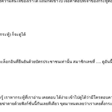
ถึงความสนใจของเราได้ แถมกดเข้าไป เจอคำตอบที่เจ้าของกระทู้ตอบไ
ะทู้) ก็จะดูได้
ล็อกอินที่ยืนยันด้วยบัตรประชาชนเท่านั้น สมาชิกเลขที่ …. ดูอันนี้
ือเรารู้ เราหากระทู้ที่เราอ่าน เคยตอบ ได้ง่าย เข้าไปดูได้ว่ามีใค
ดยฆ่าตายด้วยฟังก์ชั่นนี้กันเลยทีเดียว ขุดมาหมดเลยว่าเราเคยตั้งก