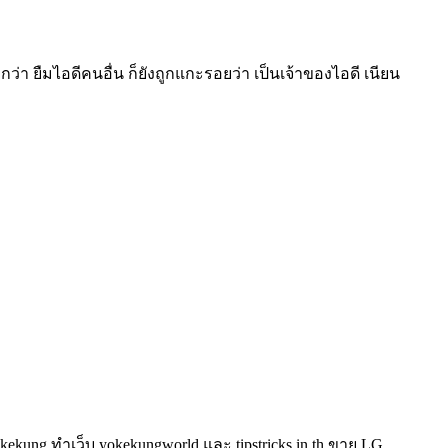
ว่า ยืมไอดีคนอื่น ก็ยังถูกแกะรอยว่า เป็นเจ้าของไอดี เนียน
kung ทำเว็บ yokekungworld และ tipstricks.in.th ขาย LG