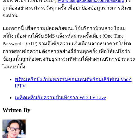
งก์กิ้ง ด้วยการพิมพ์ URL (‘
www.bangkokbank.com/ibanking
’) ที่
ถูกต้องอย่างระมัดระวังทุ
กครั้ง เพื่อปกป้องข้อมูลทางการเงิ
นข
องท่าน
นอกจากนี้ เพื่อความปลอดภัยขณะใช้บริการบั
วหลวง ไอแบ
งก์กิ้ง เมื่อท่านได้รับ SMS แจ้งรหัสผ่านครั้งเดียว (One Time
Password – OTP) รวมถึงข้อความแจ้งเตื
อนจากธนาคาร โปรด
ตรวจสอบข้อความดังกล่าวอย่
างถี่ถ้วนทุกครั้ง เพื่อให้แน่ใจว่า
ข้อมูลนั้นถู
กต้องตรงกับธุรกรรมที่ท่านได้
ทำผ่านบริการบัวหลวง
ไอแบงก์กิ้ง
พร้อมหรือยัง กับมหกรรมคอนเทนต์พร้อมเสิร์ฟบน VooZ
IPTV
เพลิดเพลินกับความบันเทิงจาก WD TV Live
Written By