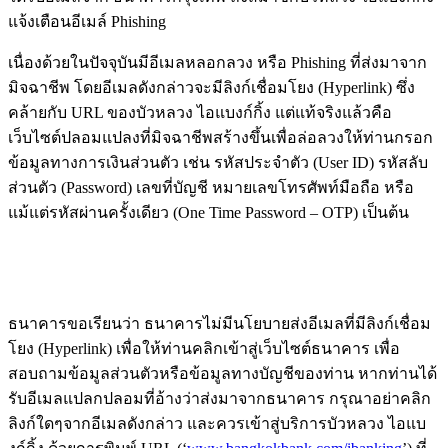
แจ้งเตือนอีเมล์ Phishing
เนื่องด้วยในปัจจุบันมีอี
เมลหลอกลวง หรือ Phishing ที่ส่งมาจาก
มิจฉาชีพ โดยอีเมลดังกล่าวจะมีลิงก์เชื่
อมโยง (Hyperlink) ซึ่ง
คล้ายกับ URL ของบัวหลวง ไอแบงก์กิ้ง แต่แท้จริงแล้วคือ
เว็บไซต์
ปลอมแปลงที่มิจฉาชีพสร้างขึ้
นเพื่อล่อลวงให้ท่านกรอก
ข้อมู
ลทางการเงินส่วนตัว เช่น รหัสประจำตัว (User ID) รหัสลับ
ส่วนตัว (Password) เลขที่บัญชี หมายเลขโทรศัพท์มือถือ หรือ
แม้แต่รหัสผ่านครั้งเดียว (One Time Password – OTP) เป็นต้น
ธนาคารขอเรียนว่า ธนาคารไม่มีนโยบายส่งอีเมลที่มี
ลิงก์เชื่อม
โยง (Hyperlink) เพื่อให้ท่านคลิกเข้าสู่เว็
บไซต์ธนาคาร เพื่อ
สอบถามข้อมูลส่วนตัวหรือข้
อมูลทางบัญชีของท่าน หากท่านได้
รับอีเมลแปลกปลอมที่
อ้างว่าส่งมาจากธนาคาร กรุณาอย่าคลิก
ลิงก์ใดๆจากอี
เมลดังกล่าว และควรเข้าสู่บริการบัวหลวง ไอแบ