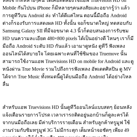
หลังจากที่หลายๆคน ได้เคยทดลองใช้แอพ Truevisons HD on
Mobile กันไปบน iPhone ก็มีหลายๆคนสงสัยและอยากรู้ว่า แล้ว
การดูทีวีบน Android ล่ะ ทำได้ดีแค่ไหน ตอนนี้มือถือ Android
ต่างก็รองรับการแสดงผล HD ทั้งนั้น จอก็ขนาดใหญ่ ทดสอบกับ
Samsung Galaxy SII ที่มีจอขนาด 4.3 นิ้วก็ตอบสนองการรับชม
HD บนความละเอียด 480×800 pixels ได้เป็นอย่างดี ไหนๆ เราก็มี
มือถือ Android ระดับ HD กันแล้ว เอามาดูหนัง ดูทีวี ฟังเพลง
ออนไลน์ได้สบายใจ โดยเฉพาะคนที่ใช้ซิมของ Truemove นั้น
สามารถใช้งานแอพ Truevisions HD on mobile for Android และดู
หนังผ่าน True Movie รวมไปถึงการฟังเพลง อัพเดตศิลปิน ดู MV
ได้จาก True Music ทั้งหมดนี้ดูได้บนมือถือ Android ได้อย่างไหล
ลื่น
สำหรับแอพ Truevisions HD นั้นดูทีวีออนไลน์แบบสดๆ ย้อนหลัง
แจ้งเตือนรายการโปรด เวลาเรารถติดอยู่นอกบ้านก็ดูละครได้
จากบนมือถือเลย มีค่าบริการรายเดือน สำหรับลูกค้าทรูมูฟ ใช้
งานร่วมกับซิมทรูมูฟ 3G ไม่มีกระตุก เต็มหน้าจอชัดๆ เพียง 49