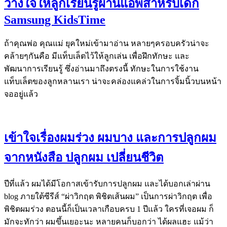
วางใจให้ลูกเรียนรู้ผ่านแอพสำหรับเด็ก
Samsung KidsTime
ถ้าคุณพ่อ คุณแม่ ยุคใหม่เข้ามาอ่าน หลายๆครอบครัวน่าจะ
คล้ายๆกันคือ มีแท็บเล็ตไว้ให้ลูกเล่น เพื่อฝึกทักษะ และ
พัฒนาการเรียนรู้ ซึ่งอ่านมาถึงตรงนี้ ทักษะในการใช้งาน
แท็บเล็ตของลูกหลานเรา น่าจะคล่องแคล่วในการจิ้มนิ้วบนหน้า
จออยู่แล้ว
เข้าใจเรื่องผมร่วง ผมบาง และการปลูกผม
จากหนังสือ ปลูกผม เปลี่ยนชีวิต
ปีที่แล้ว ผมได้มีโอกาสเข้ารับการปลูกผม และได้บอกเล่าผ่าน
blog ภายใต้ซีรีส์ “ผ่าวิกฤต พิชิตเส้นผม” เป็นการผ่าวิกฤต เพื่อ
พิชิตผมร่วง ตอนนี้ก็เป็นเวลาเกือบครบ 1 ปีแล้ว ใครที่เจอผม ก็
มักจะทักว่า ผมขึ้นเยอะนะ หลายคนก็บอกว่า ได้ผลแฮะ แม้ว่า