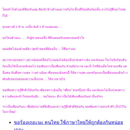
โทษหัวใจตัวเองที่คิดเกินเลย คิดเข้าข้างตัวเองมากเกินไป ทั้งๆที่ก้อนหินก้อนนั้น อาจไม่รู้สึกอะไรเลย
ก็ได้
ทุกอย่างมี 2 ด้าน วงเล็บ ยังมี 2 ด้านเลยเนอะ….
ขอโทษด้วยนะ . . . กับผู้ชายคนหนึ่ง ที่ดันเผลอรักเธอซะหมดหัวใจ
เผลอคิดไปเองฝ่ายเดียว สุดท้ายคนที่ต้องเจ็บ … ก็คือเราเอง
อยากจะบอกเธอว่า อย่างน้อยแต่นี้ต่อไป เธอคงไม่ต้องเจ็บปวดเพราะฉัน และฉันเอง ก็จะไม่บีบก้อนหิน
ก้อนนั้นให้เจ็บปวดอีกต่อไป ขอเพียงเราเป็นเพื่อนกัน ด้วยมิตรภาพ และน้ำใจที่ฉันเต็มใจช่วยเหลือ แค่
นั้นพอ นั่นคือความสุข ว่าอย่างน้อย เพื่อนของฉันคนนี้ ก็มีความสุข และพร้อมจะเป็นเพื่อนของฉันก้าว
เดินทับร่องรอยของความเจ็บปวด … ให้จางหายไป
ขอเพียงความรู้สึกดีๆให้แก่กัน เพียงเพราะฉันเป็น “เพื่อน” คนหนึ่งเท่านั้น และฉันจะไม่เจ็บปวดเพราะ
ความคิดและหัวใจของฉันอีก…. ขอโทษนะ ที่เราเป็นได้เพียงเพื่อนกันเท่านั้นจริงๆ
“เราเป็นเพื่อนกันนะ เพื่อมิตรภาพที่ยั่งยืนและความรู้สึกดีๆที่มีต่อกัน ขอเพียงความทรงจำดีๆ เก็บไว้ใน
ใจเราก็พอ”
ขอร้องเถอะนะ คนไทย ใช้ภาษาไทยให้ถูกต้องกันหน่อย
เถอะ