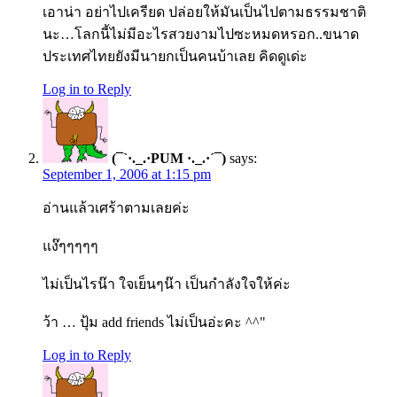
เอาน่า อย่าไปเครียด ปล่อยให้มันเป็นไปตามธรรมชาติ
นะ…โลกนี้ไม่มีอะไรสวยงามไปซะหมดหรอก..ขนาด
ประเทศไทยยังมีนายกเป็นคนบ้าเลย คิดดูเด่ะ
Log in to Reply
(¯`·._.·PUM ·._.·´¯)
says:
September 1, 2006 at 1:15 pm
อ่านแล้วเศร้าตามเลยค่ะ
แง๊ๆๆๆๆๆ
ไม่เป็นไรน๊า ใจเย็นๆน๊า เป็นกำลังใจให้ค่ะ
ว้า … ปุ้ม add friends ไม่เป็นอ่ะคะ ^^"
Log in to Reply