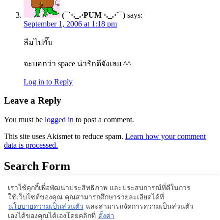
(¯`·._.·PUM ·._.·´¯)
says:
September 1, 2006 at 1:18 pm
ลืมไปกั๊บ
จะบอกว่า space น่ารักดีจังเลย ^^
Log in to Reply
Leave a Reply
You must be
logged in
to post a comment.
This site uses Akismet to reduce spam.
Learn how your comment
data is processed.
Search Form
เราใช้คุกกี้เพื่อพัฒนาประสิทธิภาพ และประสบการณ์ที่ดีในการ
ใช้เว็บไซต์ของคุณ คุณสามารถศึกษารายละเอียดได้ที่
Proudly powered by WordPress | Theme: BlogStyle
นโยบายความเป็นส่วนตัว
และสามารถจัดการความเป็นส่วนตัว
เองได้ของคุณได้เองโดยคลิกที่
ตั้งค่า