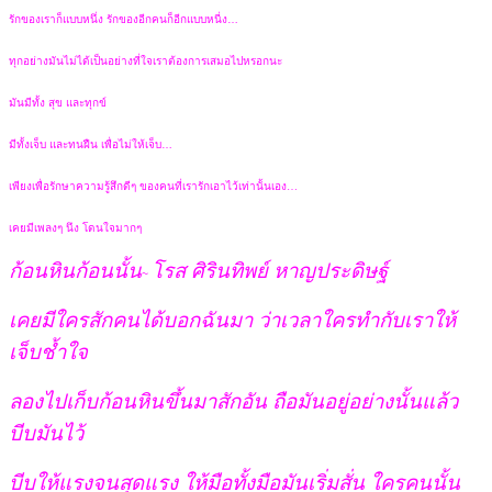
รักของเราก็แบบหนึ่ง รักของอีกคนก็อีกแบบหนี่ง…
ทุกอย่างมันไม่ได้เป็นอย่างที่ใจเราต้องการเสมอไปหรอกนะ
มันมีทั้ง สุข และทุกข์
มีทั้งเจ็บ และทนฝืน เพื่อไม่ให้เจ็บ…
เพียงเพื่อรักษาความรู้สึกดีๆ ของคนที่เรารักเอาไว้เท่านั้นเอง…
เคยมีเพลงๆ นึง โดนใจมากๆ
ก้อนหินก้อนนั้น
โรส ศิรินทิพย์ หาญประดิษฐ์
~
เคยมีใครสักคนได้บอกฉันมา
ว่าเวลาใครทำกับเราให้
เจ็บช้ำใจ
ลองไปเก็บก้อนหินขึ้นมาสักอัน
ถือมันอยู่อย่างนั้นแล้ว
บีบมันไว้
บีบให้แรงจนสุดแรง ให้มือทั้งมือมันเริ่มสั่น
ใครคนนั้น