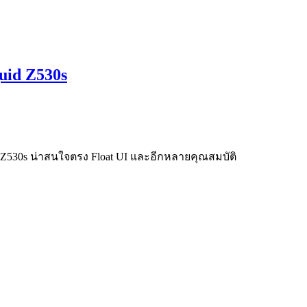
quid Z530s
d Z530s น่าสนใจตรง Float UI และอีกหลายคุณสมบัติ