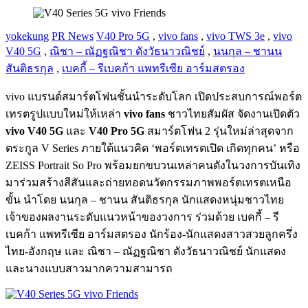
yokekung
PR News
V40 Pro 5G
,
vivo fans
,
vivo TWS 3e
,
vivo
V40 5G
,
ณิชา – ณัฏฐณิชา ดังวัธนาวณิชย์
,
นนกุล – ชานน
สันติธรกุล
,
เบคกี้ – รีเบคก้า แพทรีเซีย อาร์มสตรอง
vivo แบรนด์สมาร์ตโฟนชั้นนำระดับโลก เปิดประสบการณ์พอร์ต
เทรตรูปแบบใหม่ให้เหล่า
vivo fans
ชาวไทยสัมผัส จัดงานเปิดตัว
vivo V40 5G
และ
V40 Pro 5G
สมาร์ตโฟน 2 รุ่นใหม่ล่าสุดจาก
ตระกูล V Series ภายใต้แนวคิด ‘พอร์ตเทรตเปิด เกิดทุกคน’ หรือ
ZEISS Portrait So Pro พร้อมยกขบวนเหล่าคนดังในวงการบันเทิง
มาร่วมสร้างสีสันและถ่ายทอดนวัตกรรมภาพพอร์ตเทรตเหนือ
ขั้น นำโดย นนกุล – ชานน สันติธรกุล นักแสดงหนุ่มชาวไทย
เจ้าของผลงานระดับแนวหน้าของวงการ ร่วมด้วย เบคกี้ – รี
เบคก้า แพทรีเซีย อาร์มสตรอง นักร้อง-นักแสดงสาวสวยลูกครึ่ง
ไทย-อังกฤษ และ ณิชา – ณัฏฐณิชา ดังวัธนาวณิชย์ นักแสดง
และนางแบบสาวมากความสามารถ