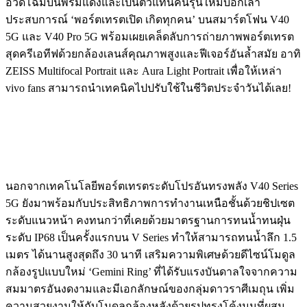
อวดโฉมบนพรมแดงและเป็นตัวแทนคนรุ่นใหม่บอกเล่า
ประสบการณ์ ‘พอร์ตเทรตเปิด เกิดทุกคน’ บนสมาร์ตโฟน V40
5G และ V40 Pro 5G พร้อมเผยเคล็ดลับการถ่ายภาพพอร์ตเทรต
สุดครีเอทีฟด้วยกล้องเลนส์คุณภาพสูงและฟีเจอร์อันล้ำสมัย อาทิ
ZEISS Multifocal Portrait และ Aura Light Portrait เพื่อให้เหล่า
vivo fans สามารถนำเทคนิคไปปรับใช้ในชีวิตประจำวันได้เลย!
นอกจากเทคโนโลยีพอร์ตเทรตระดับโปรอันทรงพลัง V40 Series
5G ยังมาพร้อมกับประสิทธิภาพการทำงานเหนือชั้นด้วยชิปเซต
ระดับแนวหน้า คงทนกว่าที่เคยด้วยมาตรฐานการทนน้ำทนฝุ่น
ระดับ IP68 เป็นครั้งแรกบน V Series ทำให้สามารถทนน้ำลึก 1.5
เมตร ได้นานสูงสุดถึง 30 นาที เสริมความพิเศษด้วยดีไซน์โมดูล
กล้องรูปแบบใหม่ ‘Gemini Ring’ ที่ได้รับแรงบันดาลใจจากความ
สมมาตรอันงดงามและมีเอกลักษณ์ของกลุ่มดาวราศีเมถุน เพิ่ม
ความสวยงามให้กับโมดูลกล้องหลังด้วยรูปทรงโค้งมนที่ผสม