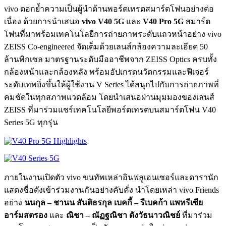
vivo ตอกย้ำความเป็นผู้นำด้านพอร์ตเทรตสมาร์ตโฟนอย่างต่อ
เนื่อง ด้วยการนำเสนอ
vivo V40 5G
และ
V40 Pro 5G
สมาร์ต
โฟนที่มาพร้อมเทคโนโลยีการถ่ายภาพระดับแถวหน้าอย่าง vivo
ZEISS Co-engineered จัดเต็มด้วยเลนส์กล้องความละเอียด 50
ล้านพิกเซล มาตรฐานระดับมืออาชีพจาก ZEISS Optics ครบทั้ง
กล้องหน้าและกล้องหลัง พร้อมอัปเกรดนวัตกรรมและฟีเจอร์
ระดับเทพยิ่งขึ้นให้ผู้ใช้งาน V Series ได้สนุกไปกับการถ่ายภาพที่
คมชัดในทุกสภาพแวดล้อม โดยนำเสนอผ่านมุมมองของเลนส์
ZEISS ที่มาร่วมแชร์เทคโนโลยีพอร์ตเทรตบนสมาร์ตโฟน V40
Series 5G ทุกรุ่น
ภายในงานเปิดตัว vivo ขนทัพเหล่าอินฟลูเอนเซอร์และดารานัก
แสดงชื่อดังเข้าร่วมงานกันอย่างคับคั่ง นำโดยเหล่า vivo Friends
อย่าง
นนกุล – ชานน สันติธรกุล
เบคกี้ – รีเบคก้า แพทรีเซีย
อาร์มสตรอง
และ
ณิชา – ณัฏฐณิชา ดังวัธนาวณิชย์
ที่มาร่วม