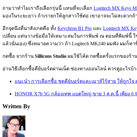
ถามว่าทำไมเราถึงเลือกรุ่นนี้ แทนที่จะเลือก
Logitech MX Keys M
มองในระยะยาว ถ้าเรายกให้ลูกสาวใช้ต่อ เขาอาจจะไม่สะดวกถ้าไม
อีกจุดนึงที่น่าสังเกตคือ ทั้ง
Keychron B1 Pro
และ
Logitech MX Ke
เปลี่ยน แท่นวางข้อมือให้เหมาะสมในการพิมพ์ ณ ตอนที่พิมพ์นี้ ใ
แล้วนั่นเอง) ซึ่งหมายความว่า ถ้า Logitech MK240 ผมพัง ผมก็หาซื
กดซื้อ จากร้าน
Sillicons Studio
ผมใช้โค้ด กดซื้อครั้งแรกของร้านน
อ่านวิธีเลือกซื้อคีย์บอร์ดผ่านเน็ต ช่องทางออนไลน์ ควรดูอะไรบ้
แนะนำ การเลือกซื้อ ชุดคีย์บอร์ดและเมาส์ไร้สาย ให้ถูกใจ ผ
HONOR X7b 5G กล้องเทพ แบตใหญ่ ขาย 3 ส.ค.นี้ เพียง 6,
Written By