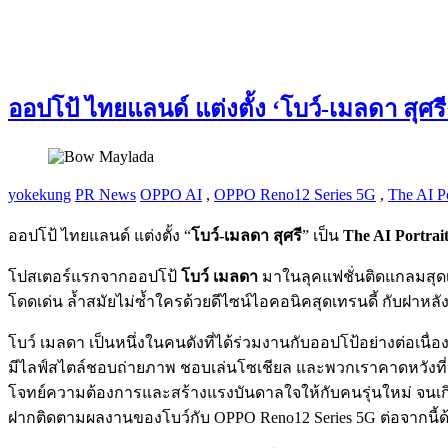
ออปโป้ ไทยแลนด์ แต่งตั้ง ‘โบว์-เมลดา สุศรี
yokekung
PR News
OPPO AI
,
OPPO Reno12 Series 5G
,
The AI Po
ออปโป้ ไทยแลนด์ แต่งตั้ง “
โบว์-เมลดา สุศรี
” เป็น
The AI Portrai
โปสเตอร์แรกจากออปโป้
โบว์ เมลดา
มาในลุคแฟชั่นติดแกลมสุดเท
โดดเด่น ล้ำสมัยไม่ซ้ำใครด้วยดีไซน์ไอคอนิคสุดเทรนดี้ กับฝาหลั
โบว์ เมลดา เป็นหนึ่งในคนดังที่ได้ร่วมงานกับออปโป้อย่างต่อเนื่อง
มีไลฟ์สไตล์ชอบถ่ายภาพ ชอบเล่นโซเชียล และพวกเราคาดหวังที่จะ
โจทย์ความต้องการและสร้างแรงบันดาลใจให้กับคนรุ่นใหม่ จนเกิดม
ฝากติดตามผลงานของโบว์กับ OPPO Reno12 Series 5G ต่อจากนี้ด้