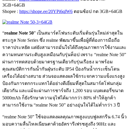
3GB+64GB
Shopee :
https://shope.ee/20YPi6qlW6
ตอนช้อป กด 3GB+64GB
“
realme Note 50
” เป็นสมาร์ตโฟนระดับเริ่มต้นรุ่นใหม่ล่าสุดใน
ตระกูล Note Series ซึ่ง realme พัฒนาขึ้นเพื่อผู้ที่ต้องการมือถือ
ราคาประหยัด แต่ยังสามารถมั่นใจได้ถึงคุณภาพการใช้งานและ
ความทนทานระดับสูงเหมือนกับรุ่นท็อป เพราะ “realme Note 50”
ผ่านการทดสอบด้วยมาตรฐานเดียวกับรุ่นเรือธง มาพร้อม
คุณสมบัติการกันน้ำกันฝุ่นระดับ IP54 ป้องกันน้ำกระเซ็นโดน
เครื่องได้อย่างสบาย ส่วนจอแสดงผลใช้กระจกความแข็งแรงสูง
ป้องกันการตกกระแทกได้อย่างดีเยี่ยมที่สุดในสมาร์ตโฟนกลุ่ม
เดียวกัน และแม้จะผ่านการชาร์จถึง 1,200 รอบ แบตเตอรี่ขนาด
5000mAh ก็ยังรักษาความจุไฟได้มากกว่า 80% ทำให้ลูกค้า
สามารถใช้งาน “realme Note 50” อย่างอุ่นใจได้ไม่ต่ำกว่า 3 ปี
“realme Note 50” ใช้จอแสดงผลคุณภาพสูงแบบฟูลสกรีน 6.74 นิ้ว
มอบความลื่นไหลเนียนตาด้วยอัตรารีเฟรชสูงถึง 90Hz และ