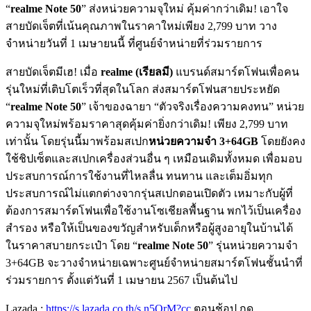
“
realme Note 50
” ส่งหน่วยความจุใหม่ คุ้มค่ากว่าเดิม! เอาใจ
สายบัดเจ็ตที่เน้นคุณภาพในราคาใหม่เพียง 2,799 บาท วาง
จำหน่ายวันที่ 1 เมษายนนี้ ที่ศูนย์จำหน่ายที่ร่วมรายการ
สายบัดเจ็ตมีเฮ! เมื่อ
realme (เรียลมี)
แบรนด์สมาร์ตโฟนเพื่อคน
รุ่นใหม่ที่เติบโตเร็วที่สุดในโลก ส่งสมาร์ตโฟนสายประหยัด
“
realme Note 50
” เจ้าของฉายา “ตัวจริงเรื่องความคงทน” หน่วย
ความจุใหม่พร้อมราคาสุดคุ้มค่ายิ่งกว่าเดิม! เพียง 2,799 บาท
เท่านั้น โดยรุ่นนี้มาพร้อมสเปก
หน่วยความจำ 3+64GB
โดยยังคง
ใช้ชิปเซ็ตและสเปกเครื่องส่วนอื่น ๆ เหมือนเดิมทั้งหมด เพื่อมอบ
ประสบการณ์การใช้งานที่ไหลลื่น ทนทาน และเต็มอิ่มทุก
ประสบการณ์ไม่แตกต่างจากรุ่นสเปกตอนเปิดตัว เหมาะกับผู้ที่
ต้องการสมาร์ตโฟนเพื่อใช้งานโซเชียลพื้นฐาน พกไว้เป็นเครื่อง
สำรอง หรือให้เป็นของขวัญสำหรับเด็กหรือผู้สูงอายุในบ้านได้
ในราคาสบายกระเป๋า โดย “
realme Note 50
” รุ่นหน่วยความจำ
3+64GB จะวางจำหน่ายเฉพาะศูนย์จำหน่ายสมาร์ตโฟนชั้นนำที่
ร่วมรายการ ตั้งแต่วันที่ 1 เมษายน 2567 เป็นต้นไป
Lazada :
https://s.lazada.co.th/s.n5OrM?cc
ตอนช้อป กด