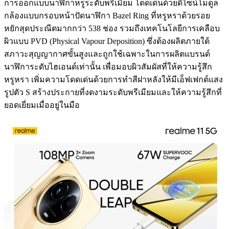
การออกแบบนาฬิกาหรูระดับพรีเมียม โดดเด่นด้วยดีไซน์โมดูล
กล้องแบบกรอบหน้าปัดนาฬิกา Bazel Ring ที่หรูหราด้วยรอย
หยักสุดประณีตมากกว่า 538 ช่อง รวมถึงเทคโนโลยีการเคลือบ
ผิวแบบ PVD (Physical Vapour Deposition) ซึ่งต้องผลิตภายใต้
สภาวะสุญญากาศขั้นสูงและถูกใช้เฉพาะในการผลิตแบรนด์
นาฬิการะดับไฮเอนด์เท่านั้น เพื่อมอบผิวสัมผัสที่ให้ความรู้สึก
หรูหรา เพิ่มความโดดเด่นด้วยการทำสีฝาหลังให้มีเอ็ฟเฟกต์แสง
รูปตัว S สร้างประกายที่งดงามระดับพรีเมียมและให้ความรู้สึกที่
ยอดเยี่ยมเมื่ออยู่ในมือ