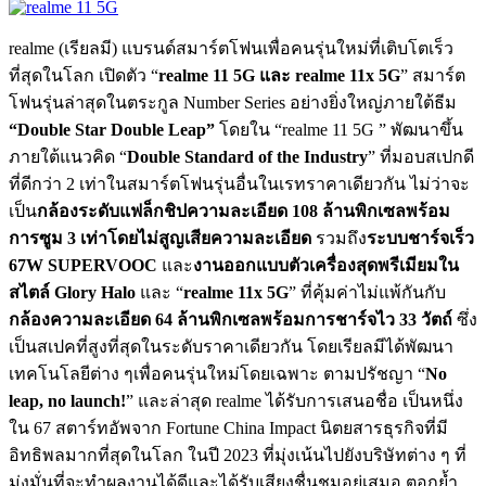
realme (เรียลมี) แบรนด์สมาร์ตโฟนเพื่อคนรุ่นใหม่ที่เติบโตเร็ว
ที่สุดในโลก เปิดตัว “
realme 11 5G และ realme 11x 5G
” สมาร์ต
โฟนรุ่นล่าสุดในตระกูล Number Series อย่างยิ่งใหญ่ภายใต้ธีม
“Double Star Double Leap”
โดยใน “realme 11 5G ” พัฒนาขึ้น
ภายใต้แนวคิด “
Double Standard of the Industry
” ที่มอบสเปกดี
ที่ดีกว่า 2 เท่าในสมาร์ตโฟนรุ่นอื่นในเรทราคาเดียวกัน ไม่ว่าจะ
เป็น
กล้องระดับแฟล็กชิปความละเอียด 108 ล้านพิกเซลพร้อม
การซูม 3 เท่าโดยไม่สูญเสียความละเอียด
รวมถึง
ระบบชาร์จเร็ว
67W SUPERVOOC
และ
งานออกแบบตัวเครื่องสุดพรีเมียมใน
สไตล์ Glory Halo
และ “
realme 11x 5G
” ที่คุ้มค่าไม่แพ้กันกับ
กล้องความละเอียด 64 ล้านพิกเซลพร้อมการชาร์จไว 33 วัตถ์
ซึ่ง
เป็นสเปคที่สูงที่สุดในระดับราคาเดียวกัน โดยเรียลมีได้พัฒนา
เทคโนโลยีต่าง ๆเพื่อคนรุ่นใหม่โดยเฉพาะ ตามปรัชญา “
No
leap, no launch!
” และล่าสุด realme ได้รับการเสนอชื่อ เป็นหนึ่ง
ใน 67 สตาร์ทอัพจาก Fortune China Impact นิตยสารธุรกิจที่มี
อิทธิพลมากที่สุดในโลก ในปี 2023 ที่มุ่งเน้นไปยังบริษัทต่าง ๆ ที่
มุ่งมั่นที่จะทำผลงานได้ดีและได้รับเสียงชื่นชมอยู่เสมอ ตอกย้ำ