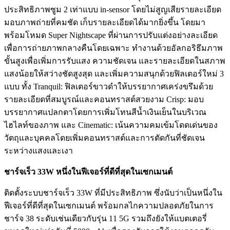
ประสิทธิภาพซูม 2 เท่าแบบ in-sensor โดยไม่สูญเสียรายละเอียด
มอบภาพถ่ายที่คมชัด เก็บรายละเอียดได้มากยิ่งขึ้น โดยมา
พร้อมโหมด Super Nightscape ที่ผ่านการปรับแต่งอย่างละเอียด
เพื่อการถ่ายภาพกลางคืนโดยเฉพาะ ทำงานด้วยอัลกอริธึมภาพ
ขั้นสูงเพื่อเพิ่มการรับแสง ความชัดเจน และรายละเอียดในสภาพ
แสงน้อยให้สว่างชัดสูงสุด และเพิ่มความสนุกด้วยฟิลเตอร์ใหม่ 3
แบบ ทั้ง Tranquil: ฟิลเตอร์ขาวดำให้บรรยากาศเคร่งขรึมด้วย
รายละเอียดที่สมบูรณ์และคอนทราสต์สวยงาม Crisp: มอบ
บรรยากาศแปลกตาโดยการเพิ่มโทนสีน้ำเงินเย็นในบริเวณ
ไฮไลท์ของภาพ และ Cinematic: เน้นความคมเข้มโดดเด่นของ
วัตถุและบุคคลโดยเพิ่มคอนทราสต์และการตัดกันที่ชัดเจน
ระหว่างแสงและเงา
ชาร์จเร็ว 33W หนึ่งในฟีเจอร์ที่ดีที่สุดในเซกเมนต์
ติดตั้งระบบชาร์จเร็ว 33W ที่มีประสิทธิภาพ ซึ่งนับว่าเป็นหนึ่งใน
ฟีเจอร์ที่ดีที่สุดในเซกเมนต์ พร้อมกลไกความปลอดภัยในการ
ชาร์จ 38 ระดับเช่นเดียวกับรุ่น 11 5G รวมถึงยังให้แบตเตอรี่