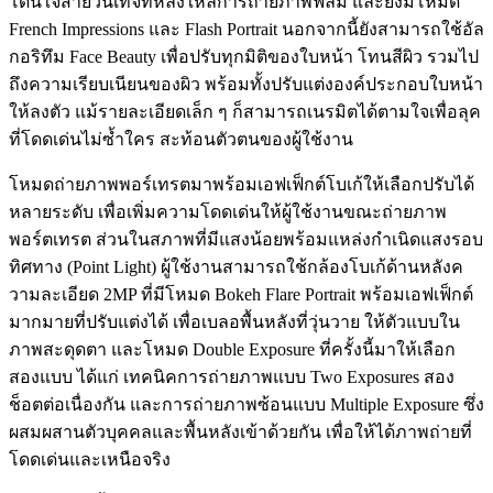
โดนใจสายวินเทจที่หลงใหลการถ่ายภาพฟิล์ม และยังมีโหมด
French Impressions และ Flash Portrait นอกจากนี้ยังสามารถใช้อัล
กอริทึม Face Beauty เพื่อปรับทุกมิติของใบหน้า โทนสีผิว รวมไป
ถึงความเรียบเนียนของผิว พร้อมทั้งปรับแต่งองค์ประกอบใบหน้า
ให้ลงตัว แม้รายละเอียดเล็ก ๆ ก็สามารถเนรมิตได้ตามใจเพื่อลุค
ที่โดดเด่นไม่ซ้ำใคร สะท้อนตัวตนของผู้ใช้งาน
โหมดถ่ายภาพพอร์เทรตมาพร้อมเอฟเฟ็กต์โบเก้ให้เลือกปรับได้
หลายระดับ เพื่อเพิ่มความโดดเด่นให้ผู้ใช้งานขณะถ่ายภาพ
พอร์ตเทรต ส่วนในสภาพที่มีแสงน้อยพร้อมแหล่งกำเนิดแสงรอบ
ทิศทาง (Point Light) ผู้ใช้งานสามารถใช้กล้องโบเก้ด้านหลังค
วามละเอียด 2MP ที่มีโหมด Bokeh Flare Portrait พร้อมเอฟเฟ็กต์
มากมายที่ปรับแต่งได้ เพื่อเบลอพื้นหลังที่วุ่นวาย ให้ตัวแบบใน
ภาพสะดุดตา และโหมด Double Exposure ที่ครั้งนี้มาให้เลือก
สองแบบ ได้แก่ เทคนิคการถ่ายภาพแบบ Two Exposures สอง
ช็อตต่อเนื่องกัน และการถ่ายภาพซ้อนแบบ Multiple Exposure ซึ่ง
ผสมผสานตัวบุคคลและพื้นหลังเข้าด้วยกัน เพื่อให้ได้ภาพถ่ายที่
โดดเด่นและเหนือจริง