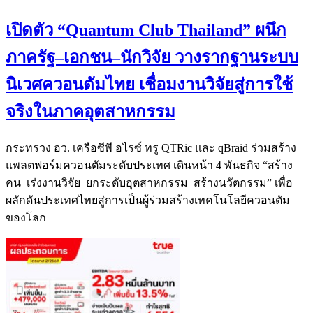
เปิดตัว “Quantum Club Thailand” ผนึก
ภาครัฐ–เอกชน–นักวิจัย วางรากฐานระบบ
นิเวศควอนตัมไทย เชื่อมงานวิจัยสู่การใช้
จริงในภาคอุตสาหกรรม
กระทรวง อว. เครือซีพี อไรซ์ ทรู QTRic และ qBraid ร่วมสร้าง
แพลตฟอร์มควอนตัมระดับประเทศ เดินหน้า 4 พันธกิจ “สร้าง
คน–เร่งงานวิจัย–ยกระดับอุตสาหกรรม–สร้างนวัตกรรม” เพื่อ
ผลักดันประเทศไทยสู่การเป็นผู้ร่วมสร้างเทคโนโลยีควอนตัม
ของโลก