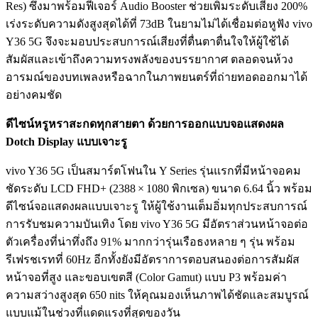
Res) ซึ่งมาพร้อมฟีเจอร์ Audio Booster ช่วยเพิ่มระดับเสียง 200%
เร่งระดับความดังสูงสุดได้ที่ 73dB ในยามไม่ได้เชื่อมต่อหูฟัง vivo
Y36 5G จึงจะมอบประสบการณ์เสียงที่ตื่นตาตื่นใจให้ผู้ใช้ได้
สัมผัสและเข้าถึงความทรงพลังของบรรยากาศ ตลอดจนห้วง
อารมณ์ของบทเพลงหรือฉากในภาพยนตร์ที่ถ่ายทอดออกมาได้
อย่างคมชัด
ดีไซน์หรูหราสะกดทุกสายตา ด้วยการออกแบบจอแสดงผล
Dotch Display แบบเจาะรู
vivo Y36 5G เป็นสมาร์ตโฟนใน Y Series รุ่นแรกที่มีหน้าจอคม
ชัดระดับ LCD FHD+ (2388 × 1080 พิกเซล) ขนาด 6.64 นิ้ว พร้อม
ดีไซน์จอแสดงผลแบบเจาะรู ให้ผู้ใช้งานเต็มอิ่มทุกประสบการณ์
การรับชมความบันเทิง โดย vivo Y36 5G มีอัตราส่วนหน้าจอต่อ
ตัวเครื่องที่น่าทึ่งถึง 91% มากกว่ารุ่นเรือธงหลาย ๆ รุ่น พร้อม
รีเฟรชเรทที่ 60Hz อีกทั้งยังมีอัตราการตอบสนองต่อการสัมผัส
หน้าจอที่สูง และขอบเขตสี (Color Gamut) แบบ P3 พร้อมค่า
ความสว่างสูงสุด 650 nits ให้คุณมองเห็นภาพได้ชัดและสมบูรณ์
แบบแม้ในช่วงที่แดดแรงที่สุดของวัน