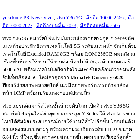
yokekung
PR News
vivo
,
vivo Y36 5G
,
มือถือ 10000 2566
,
มือ
ถือ10000 2023
,
มือถืองบหมื่น 2023
,
มือถืองบหมื่น 2566
vivo Y36 5G สมาร์ตโฟนใหม่แกะกล่องจากตระกูล Y Series อัด
แน่นด้วยประสิทธิภาพเทคโนโลยี 5G ระดับแนวหน้า จัดเต็มด้วย
เทคโนโลยี Extended RAM 8GB พร้อม ROM 256GB หมดกังวล
เรื่องพื้นที่การใช้งาน ใช้งานต่อเนื่องไม่มีสะดุด ด้วยแบตเตอรี่
5000mAh พร้อมเทคโนโลยีชาร์จไว 44W ขับเคลื่อนด้วยขุมพลัง
ชิปเซ็ตเรือธง 5G ใหม่ล่าสุดจาก MediaTek Dimensity 6020
ฟีเจอร์ถ่ายภาพหลายสไตล์ เนรมิตภาพพอร์ตเทรตด้วยกล้อง
หน้า 16MP พร้อมปรับแต่งง่ายแค่ปลายนิ้ว
vivo แบรนด์สมาร์ตโฟนชั้นนำระดับโลก เปิดตัว vivo Y36 5G
สมาร์ตโฟนรุ่นใหม่ล่าสุด จากตระกูล Y Series ให้ vivo fans ชาว
ไทยได้สัมผัสประสบการณ์การใช้งานที่ล้ำไปอีกขั้น โดดเด่นด้วย
จอแสดงผลแบบเจาะรู พร้อมความละเอียดระดับ FHD+ ขนาด
6.64 นิ้ว ที่ใหญ่ขึ้น สว่างคมชัดมากขึ้น ผสมผสานฟีเจอร์สุดล้ำ