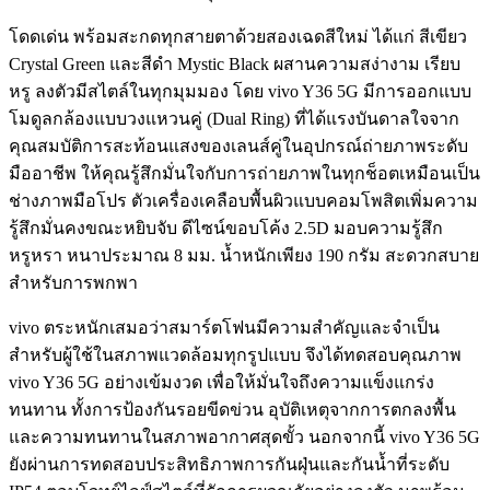
โดดเด่น พร้อมสะกดทุกสายตาด้วยสองเฉดสีใหม่ ได้แก่ สีเขียว
Crystal Green และสีดำ Mystic Black ผสานความสง่างาม เรียบ
หรู ลงตัวมีสไตล์ในทุกมุมมอง โดย vivo Y36 5G มีการออกแบบ
โมดูลกล้องแบบวงแหวนคู่ (Dual Ring) ที่ได้แรงบันดาลใจจาก
คุณสมบัติการสะท้อนแสงของเลนส์คู่ในอุปกรณ์ถ่ายภาพระดับ
มืออาชีพ ให้คุณรู้สึกมั่นใจกับการถ่ายภาพในทุกช็อตเหมือนเป็น
ช่างภาพมือโปร ตัวเครื่องเคลือบพื้นผิวแบบคอมโพสิตเพิ่มความ
รู้สึกมั่นคงขณะหยิบจับ ดีไซน์ขอบโค้ง 2.5D มอบความรู้สึก
หรูหรา หนาประมาณ 8 มม. น้ำหนักเพียง 190 กรัม สะดวกสบาย
สำหรับการพกพา
vivo ตระหนักเสมอว่าสมาร์ตโฟนมีความสำคัญและจำเป็น
สำหรับผู้ใช้ในสภาพแวดล้อมทุกรูปแบบ จึงได้ทดสอบคุณภาพ
vivo Y36 5G อย่างเข้มงวด เพื่อให้มั่นใจถึงความแข็งแกร่ง
ทนทาน ทั้งการป้องกันรอยขีดข่วน อุบัติเหตุจากการตกลงพื้น
และความทนทานในสภาพอากาศสุดขั้ว นอกจากนี้ vivo Y36 5G
ยังผ่านการทดสอบประสิทธิภาพการกันฝุ่นและกันน้ำที่ระดับ