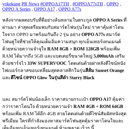
yokekung
PR News
#OPPOA17TH
,
#OPPOA77sTH
,
OPPO
,
OPPO A Series
,
OPPO A17
,
OPPO A77s
หลังจากผลตอบรับที่ดีอย่างล้นหลามในตระกูล
OPPO A Series
ที่
ผ่านมา ล่าสุดเตรียมพบกับสมาร์ตโฟนรุ่นใหม่ ราคาคุ้มค่าโดน
ใจจาก OPPO มาพร้อมกันถึง 2 รุ่น อย่าง
OPPO A77s
สมาร์ต
โฟนคู่ใจที่ช่วยให้คุณเต็มอิ่มความสนุก ทุกเอ็นเทอร์เทนเมนต์
ด้วยหน่วยความจำจุใจ
RAM 8GB + ROM 128GB
พร้อมเพิ่ม
RAM ได้มากถึง 5GB และแบตเตอรี่ขนาดใหญ่
5,000mAh
เสริม
ด้วยชาร์จไว
33W SUPERVOOC
โดดเด่นด้วยฝาหลังดีไซน์หนัง
ไฟเบอร์กลาสขอบเหลี่ยมสุดคลาสสิกในรุ่น
สีส้ม Sunset Orange
และ
ดีไซน์ OPPO Glow ในรุ่นสีดำ Starry Black
และ สมาร์ตโฟนน้องเล็ก ราคาสบายกระเป๋า
OPPO A17
คุ้มค่า
กว่าราคาโดนใจ ด้วยหน่วยความจำ
RAM 4GB + ROM 64GB
พร้อมเพิ่ม RAM ได้อีก 4GB สวยโดดเด่นด้วยดีไซน์สัมผัสหนังสุด
พรีเมียม ใครที่กำลังมองหาสมาร์ตโฟนสุดคุ้มราคาโดนใจและ
เต็มอิ่มทุกเอ็นเทอร์เทนเมนต์ ห้ามพลาด เร็วๆ นี้