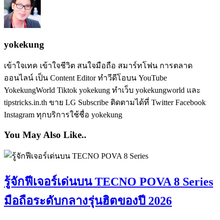
yokekung
เข้าใจเทค เข้าใจชีวิต สนใจมือถือ สมาร์ทโฟน การตลาด
ออนไลน์ เป็น Content Editor ทำวีดีโอบน YouTube
YokekungWorld Tiktok yokekung ทำเว็บ yokekungworld และ
tipstricks.in.th ขาย LG Subscribe ติดตามได้ที่ Twitter Facebook
Instagram ทุกบริการใช้ชื่อ yokekung
You May Also Like..
รู้จักฟีเจอร์เด่นบน TECNO POVA 8 Series
มือถือระดับกลางรุ่นฮิตของปี 2026